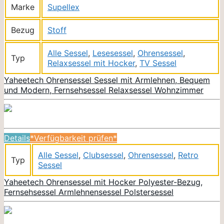
Marke
Supellex
Bezug
Stoff
Alle Sessel
,
Lesesessel
,
Ohrensessel
,
Typ
Relaxsessel mit Hocker
,
TV Sessel
Yaheetech Ohrensessel Sessel mit Armlehnen, Bequem
und Modern, Fernsehsessel Relaxsessel Wohnzimmer
Details
*Verfügbarkeit prüfen*
Alle Sessel
,
Clubsessel
,
Ohrensessel
,
Retro
Typ
Sessel
Yaheetech Ohrensessel mit Hocker Polyester-Bezug,
Fernsehsessel Armlehnensessel Polstersessel