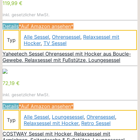
119,99 €
inkl. gesetzlicher MwSt.
Details
*Auf Amazon ansehen*
Alle Sessel
,
Ohrensessel
,
Relaxsessel mit
Typ
Hocker
,
TV Sessel
Yaheetech Sessel Ohrensessel mit Hocker aus Boucle-
Gewebe, Relaxsessel mit Fußstütze, Loungesessel
72,19 €
inkl. gesetzlicher MwSt.
Details
*Auf Amazon ansehen*
Alle Sessel
,
Loungesessel
,
Ohrensessel
,
Typ
Relaxsessel mit Hocker
,
Retro Sessel
COSTWAY Sessel mit Hocker, Relaxsessel mit
Armlehnen, Seitentasche & Fußstütze, Loungesessel,