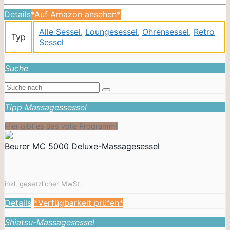
Details
*Auf Amazon ansehen*
Alle Sessel
,
Loungesessel
,
Ohrensessel
,
Retro
Typ
Sessel
Suche
Tipp Massagessessel
Hier gibt es das volle Programm!
Beurer MC 5000 Deluxe-Massagesessel
inkl. gesetzlicher MwSt.
Details
*Verfügbarkeit prüfen*
Shiatsu-Massagesessel