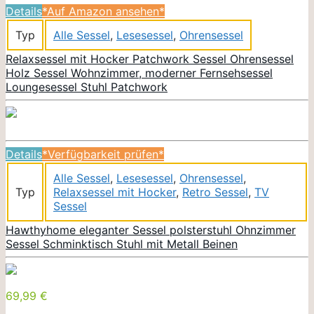
Details
*Auf Amazon ansehen*
Typ
Alle Sessel
,
Lesesessel
,
Ohrensessel
Relaxsessel mit Hocker Patchwork Sessel Ohrensessel
Holz Sessel Wohnzimmer, moderner Fernsehsessel
Loungesessel Stuhl Patchwork
Details
*Verfügbarkeit prüfen*
Alle Sessel
,
Lesesessel
,
Ohrensessel
,
Typ
Relaxsessel mit Hocker
,
Retro Sessel
,
TV
Sessel
Hawthyhome eleganter Sessel polsterstuhl Ohnzimmer
Sessel Schminktisch Stuhl mit Metall Beinen
69,99 €