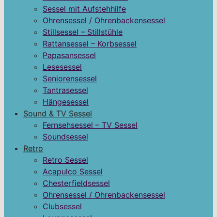
Sessel mit Aufstehhilfe
Ohrensessel / Ohrenbackensessel
Stillsessel – Stillstühle
Rattansessel – Korbsessel
Papasansessel
Lesesessel
Seniorensessel
Tantrasessel
Hängesessel
Sound & TV Sessel
Fernsehsessel – TV Sessel
Soundsessel
Retro
Retro Sessel
Acapulco Sessel
Chesterfieldsessel
Ohrensessel / Ohrenbackensessel
Clubsessel