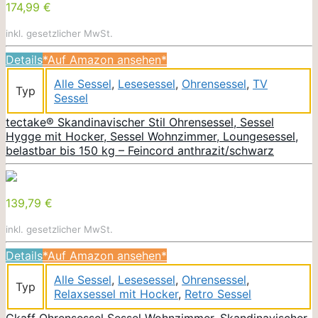
174,99 €
inkl. gesetzlicher MwSt.
Details
*Auf Amazon ansehen*
Alle Sessel
,
Lesesessel
,
Ohrensessel
,
TV
Typ
Sessel
tectake® Skandinavischer Stil Ohrensessel, Sessel
Hygge mit Hocker, Sessel Wohnzimmer, Loungesessel,
belastbar bis 150 kg – Feincord anthrazit/schwarz
139,79 €
inkl. gesetzlicher MwSt.
Details
*Auf Amazon ansehen*
Alle Sessel
,
Lesesessel
,
Ohrensessel
,
Typ
Relaxsessel mit Hocker
,
Retro Sessel
Ckaff Ohrensessel Sessel Wohnzimmer, Skandinavischer