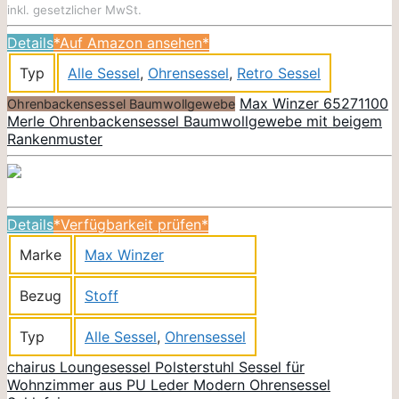
inkl. gesetzlicher MwSt.
Details
*Auf Amazon ansehen*
Typ
Alle Sessel
,
Ohrensessel
,
Retro Sessel
Max Winzer 65271100
Ohrenbackensessel Baumwollgewebe
Merle Ohrenbackensessel Baumwollgewebe mit beigem
Rankenmuster
Details
*Verfügbarkeit prüfen*
Marke
Max Winzer
Bezug
Stoff
Typ
Alle Sessel
,
Ohrensessel
chairus Loungesessel Polsterstuhl Sessel für
Wohnzimmer aus PU Leder Modern Ohrensessel