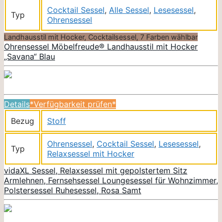
Cocktail Sessel
,
Alle Sessel
,
Lesesessel
,
Typ
Ohrensessel
Landhausstil mit Hocker, Cocktailsessel, 7 Farben wählbar
Ohrensessel Möbelfreude® Landhausstil mit Hocker
„Savana“ Blau
Details
*Verfügbarkeit prüfen*
Bezug
Stoff
Ohrensessel
,
Cocktail Sessel
,
Lesesessel
,
Typ
Relaxsessel mit Hocker
vidaXL Sessel, Relaxsessel mit gepolstertem Sitz
Armlehnen, Fernsehsessel Loungesessel für Wohnzimmer,
Polstersessel Ruhesessel, Rosa Samt