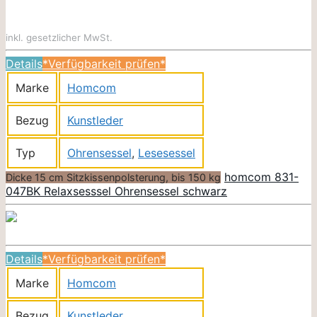
inkl. gesetzlicher MwSt.
Details
*Verfügbarkeit prüfen*
Marke
Homcom
Bezug
Kunstleder
Typ
Ohrensessel
,
Lesesessel
homcom 831-
Dicke 15 cm Sitzkissenpolsterung, bis 150 kg
047BK Relaxsesssel Ohrensessel schwarz
Details
*Verfügbarkeit prüfen*
Marke
Homcom
Bezug
Kunstleder