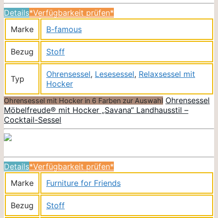
Details
*Verfügbarkeit prüfen*
Marke
B-famous
Bezug
Stoff
Ohrensessel
,
Lesesessel
,
Relaxsessel mit
Typ
Hocker
Ohrensessel
Ohrensessel mit Hocker in 6 Farben zur Auswahl
Möbelfreude® mit Hocker „Savana“ Landhausstil –
Cocktail-Sessel
Details
*Verfügbarkeit prüfen*
Marke
Furniture for Friends
Bezug
Stoff