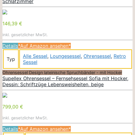
Schlafzimmer
146,39 €
inkl. gesetzlicher MwSt.
Details
*Auf Amazon ansehen*
Alle Sessel
,
Loungesessel
,
Ohrensessel
,
Retro
Typ
Sessel
Ohrensessel Design lateinische Spruchbänder - mit Hocker
Supellex Ohrensessel – Fernsehsessel Sofia mit Hocker,
Dessin: Schriftzüge Lebensweisheiten, beige
799,00 €
inkl. gesetzlicher MwSt.
Details
*Auf Amazon ansehen*