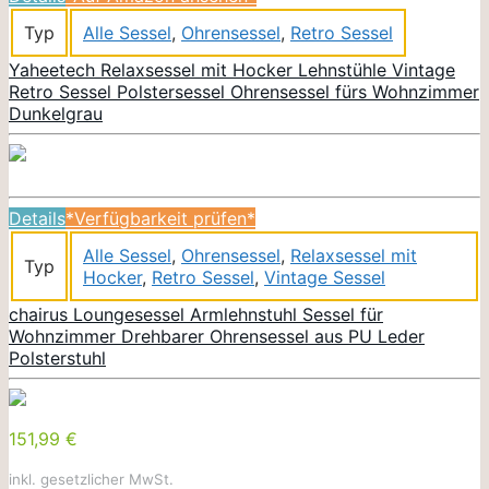
Typ
Alle Sessel
,
Ohrensessel
,
Retro Sessel
Yaheetech Relaxsessel mit Hocker Lehnstühle Vintage
Retro Sessel Polstersessel Ohrensessel fürs Wohnzimmer
Dunkelgrau
Details
*Verfügbarkeit prüfen*
Alle Sessel
,
Ohrensessel
,
Relaxsessel mit
Typ
Hocker
,
Retro Sessel
,
Vintage Sessel
chairus Loungesessel Armlehnstuhl Sessel für
Wohnzimmer Drehbarer Ohrensessel aus PU Leder
Polsterstuhl
151,99 €
inkl. gesetzlicher MwSt.