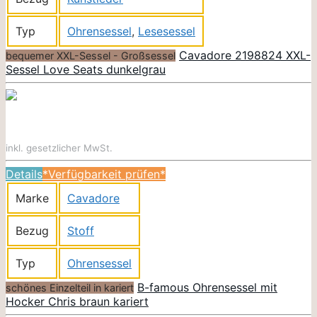
Typ
Ohrensessel
,
Lesesessel
Cavadore 2198824 XXL-
bequemer XXL-Sessel - Großsessel
Sessel Love Seats dunkelgrau
inkl. gesetzlicher MwSt.
Details
*Verfügbarkeit prüfen*
Marke
Cavadore
Bezug
Stoff
Typ
Ohrensessel
B-famous Ohrensessel mit
schönes Einzelteil in kariert
Hocker Chris braun kariert