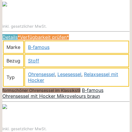
inkl. gesetzlicher MwSt.
Details
*Verfügbarkeit prüfen*
Marke
B-famous
Bezug
Stoff
Ohrensessel
,
Lesesessel
,
Relaxsessel mit
Typ
Hocker
B-famous
formschöner Ohrensessel im Klassikstil
Ohrensessel mit Hocker Mikrovelours braun
inkl. gesetzlicher MwSt.