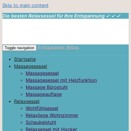
Skip to main content
Die besten Relaxsessel für Ihre Entspannung ✓ ✓ ✓
Entspannter Alltag
Toggle navigation
Startseite
Massagesessel
Massagesessel
Massagesessel mit Heizfunktion
Massage Bürostuhl
Massageauflage
Relaxsessel
Wohlfühlsessel
Relaxliege Wohnzimmer
Schaukelstuhl
Relaxsessel mit Hocker