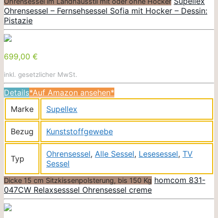
Supellex
Ohrensessel im Landhausstil mit oder ohne Hocker
Ohrensessel – Fernsehsessel Sofia mit Hocker – Dessin:
Pistazie
699,00 €
inkl. gesetzlicher MwSt.
Details
*Auf Amazon ansehen*
Marke
Supellex
Bezug
Kunststoffgewebe
Ohrensessel
,
Alle Sessel
,
Lesesessel
,
TV
Typ
Sessel
homcom 831-
Dicke 15 cm Sitzkissenpolsterung, bis 150 Kg
047CW Relaxsesssel Ohrensessel creme