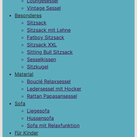
Loungesessel
Vintage Sessel
Besonderes
Sitzsack
Sitzsack mit Lehne
Fatboy Sitzsack
Sitzsack XXL
Sitting Bull Sitzsack
Sesselkissen
Sitzkugel
Material
Bouclé Relaxsessel
Ledersessel mit Hocker
Rattan Papasansessel
Sofa
Liegesofa
Hussensofa
Sofa mit Relaxfunktion
Für Kinder