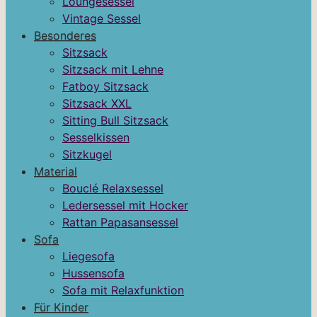
Loungesessel
Vintage Sessel
Besonderes
Sitzsack
Sitzsack mit Lehne
Fatboy Sitzsack
Sitzsack XXL
Sitting Bull Sitzsack
Sesselkissen
Sitzkugel
Material
Bouclé Relaxsessel
Ledersessel mit Hocker
Rattan Papasansessel
Sofa
Liegesofa
Hussensofa
Sofa mit Relaxfunktion
Für Kinder