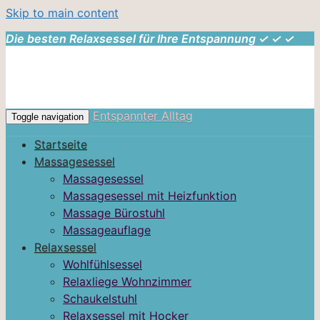
Skip to main content
Die besten Relaxsessel für Ihre Entspannung ✓ ✓ ✓
Entspannter Alltag
Toggle navigation
Startseite
Massagesessel
Massagesessel
Massagesessel mit Heizfunktion
Massage Bürostuhl
Massageauflage
Relaxsessel
Wohlfühlsessel
Relaxliege Wohnzimmer
Schaukelstuhl
Relaxsessel mit Hocker