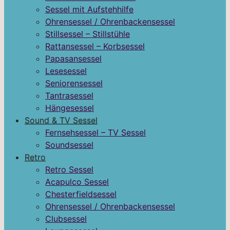
Sessel mit Aufstehhilfe
Ohrensessel / Ohrenbackensessel
Stillsessel – Stillstühle
Rattansessel – Korbsessel
Papasansessel
Lesesessel
Seniorensessel
Tantrasessel
Hängesessel
Sound & TV Sessel
Fernsehsessel – TV Sessel
Soundsessel
Retro
Retro Sessel
Acapulco Sessel
Chesterfieldsessel
Ohrensessel / Ohrenbackensessel
Clubsessel