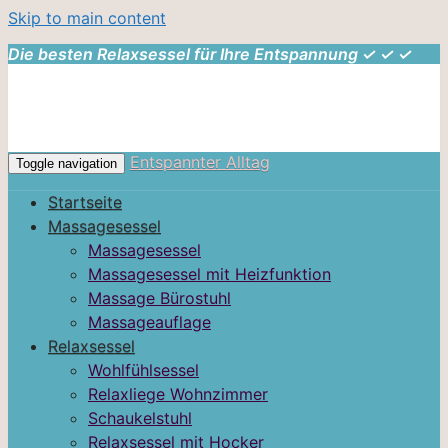
Skip to main content
Die besten Relaxsessel für Ihre Entspannung ✓ ✓ ✓
Entspannter Alltag
Toggle navigation
Startseite
Massagesessel
Massagesessel
Massagesessel mit Heizfunktion
Massage Bürostuhl
Massageauflage
Relaxsessel
Wohlfühlsessel
Relaxliege Wohnzimmer
Schaukelstuhl
Relaxsessel mit Hocker