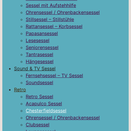
Sessel mit Aufstehhilfe
Ohrensessel / Ohrenbackensessel
Stillsessel – Stillstühle
Rattansessel – Korbsessel
Papasansessel
Lesesessel
Seniorensessel
Tantrasessel
Hängesessel
Sound & TV Sessel
Fernsehsessel – TV Sessel
Soundsessel
Retro
Retro Sessel
Acapulco Sessel
Chesterfieldsessel
Ohrensessel / Ohrenbackensessel
Clubsessel