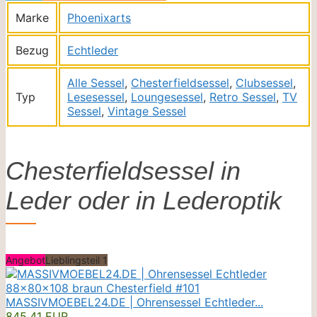
Marke
Phoenixarts
Bezug
Echtleder
Alle Sessel
,
Chesterfieldsessel
,
Clubsessel
,
Typ
Lesesessel
,
Loungesessel
,
Retro Sessel
,
TV
Sessel
,
Vintage Sessel
Chesterfieldsessel in
Leder oder in Lederoptik
Angebot
Lieblingsteil 1
MASSIVMOEBEL24.DE | Ohrensessel Echtleder...
845,41 EUR