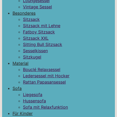
Loungesessel
Vintage Sessel
Besonderes
Sitzsack
Sitzsack mit Lehne
Fatboy Sitzsack
Sitzsack XXL
Sitting Bull Sitzsack
Sesselkissen
Sitzkugel
Material
Bouclé Relaxsessel
Ledersessel mit Hocker
Rattan Papasansessel
Sofa
Liegesofa
Hussensofa
Sofa mit Relaxfunktion
Für Kinder