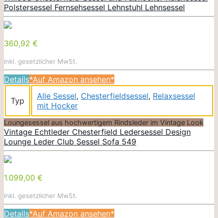
Polstersessel Fernsehsessel Lehnstuhl Lehnsessel
360,92 €
inkl. gesetzlicher MwSt.
Details
*Auf Amazon ansehen*
Alle Sessel
,
Chesterfieldsessel
,
Relaxsessel
Typ
mit Hocker
Loungesessel aus hochwertigem Rindsleder im Vintage Look
Vintage Echtleder Chesterfield Ledersessel Design
Lounge Leder Club Sessel Sofa 549
1.099,00 €
inkl. gesetzlicher MwSt.
Details
*Auf Amazon ansehen*