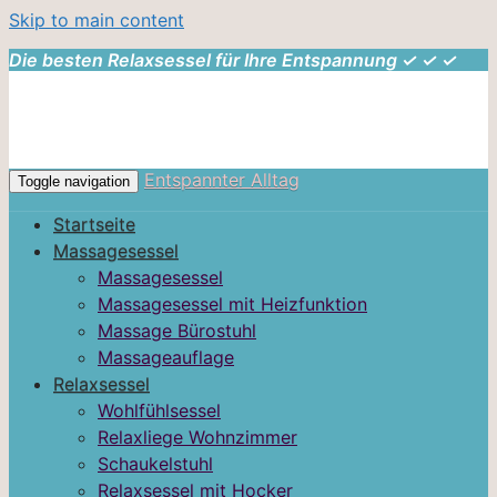
Skip to main content
Die besten Relaxsessel für Ihre Entspannung ✓ ✓ ✓
Entspannter Alltag
Toggle navigation
Startseite
Massagesessel
Massagesessel
Massagesessel mit Heizfunktion
Massage Bürostuhl
Massageauflage
Relaxsessel
Wohlfühlsessel
Relaxliege Wohnzimmer
Schaukelstuhl
Relaxsessel mit Hocker