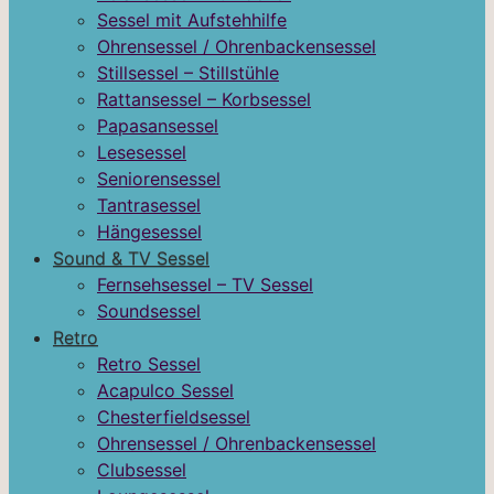
Sessel mit Aufstehhilfe
Ohrensessel / Ohrenbackensessel
Stillsessel – Stillstühle
Rattansessel – Korbsessel
Papasansessel
Lesesessel
Seniorensessel
Tantrasessel
Hängesessel
Sound & TV Sessel
Fernsehsessel – TV Sessel
Soundsessel
Retro
Retro Sessel
Acapulco Sessel
Chesterfieldsessel
Ohrensessel / Ohrenbackensessel
Clubsessel