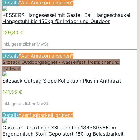
Details
*Auf Amazon ansehen*
KESSER® Hängesessel mit Gestell Bali Hängeschaukel
Hängestuhl bis 150kg für Indoor und Outdoor
139,80 €
inkl. gesetzlicher MwSt.
Details
*Auf Amazon ansehen*
Sitzsack Outdoorgeeignet - wasserfest, frostsicher und
lichtecht
Sitzsack Outbag Slope Kollektion Plus in Anthrazit
141,55 €
inkl. gesetzlicher MwSt.
Details
*Verfügbarkeit prüfen*
Casaria® Relaxliege XXL London 186x89x55 cm
Ergonomisch Stoff Gepolstert 180 kg Belastbarkeit