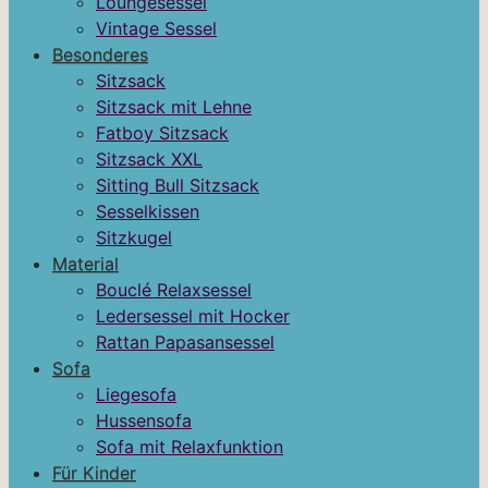
Loungesessel
Vintage Sessel
Besonderes
Sitzsack
Sitzsack mit Lehne
Fatboy Sitzsack
Sitzsack XXL
Sitting Bull Sitzsack
Sesselkissen
Sitzkugel
Material
Bouclé Relaxsessel
Ledersessel mit Hocker
Rattan Papasansessel
Sofa
Liegesofa
Hussensofa
Sofa mit Relaxfunktion
Für Kinder