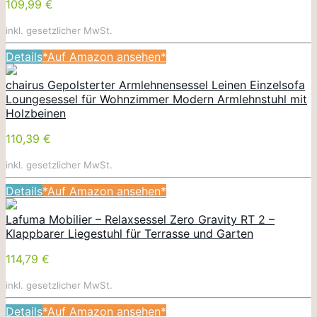
109,99 €
inkl. gesetzlicher MwSt.
Details
*Auf Amazon ansehen*
chairus Gepolsterter Armlehnensessel Leinen Einzelsofa
Loungesessel für Wohnzimmer Modern Armlehnstuhl mit
Holzbeinen
110,39 €
inkl. gesetzlicher MwSt.
Details
*Auf Amazon ansehen*
Lafuma Mobilier – Relaxsessel Zero Gravity RT 2 –
Klappbarer Liegestuhl für Terrasse und Garten
114,79 €
inkl. gesetzlicher MwSt.
Details
*Auf Amazon ansehen*