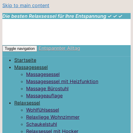
Skip to main content
Die besten Relaxsessel für Ihre Entspannung ✓ ✓ ✓
Entspannter Alltag
Toggle navigation
Startseite
Massagesessel
Massagesessel
Massagesessel mit Heizfunktion
Massage Bürostuhl
Massageauflage
Relaxsessel
Wohlfühlsessel
Relaxliege Wohnzimmer
Schaukelstuhl
Relaxsessel mit Hocker