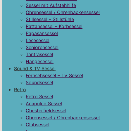
Sessel mit Aufstehhilfe
Ohrensessel / Ohrenbackensessel
Stillsessel – Stillstühle
Rattansessel – Korbsessel
Papasansessel
Lesesessel
Seniorensessel
Tantrasessel
Hängesessel
Sound & TV Sessel
Fernsehsessel – TV Sessel
Soundsessel
Retro
Retro Sessel
Acapulco Sessel
Chesterfieldsessel
Ohrensessel / Ohrenbackensessel
Clubsessel