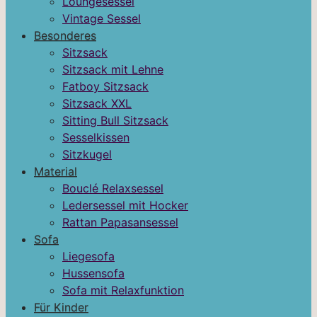
Loungesessel
Vintage Sessel
Besonderes
Sitzsack
Sitzsack mit Lehne
Fatboy Sitzsack
Sitzsack XXL
Sitting Bull Sitzsack
Sesselkissen
Sitzkugel
Material
Bouclé Relaxsessel
Ledersessel mit Hocker
Rattan Papasansessel
Sofa
Liegesofa
Hussensofa
Sofa mit Relaxfunktion
Für Kinder