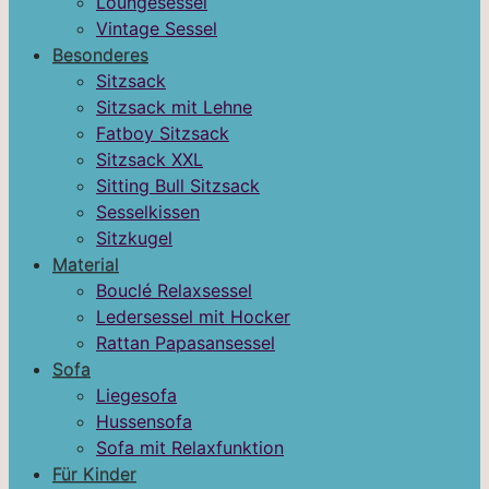
Loungesessel
Vintage Sessel
Besonderes
Sitzsack
Sitzsack mit Lehne
Fatboy Sitzsack
Sitzsack XXL
Sitting Bull Sitzsack
Sesselkissen
Sitzkugel
Material
Bouclé Relaxsessel
Ledersessel mit Hocker
Rattan Papasansessel
Sofa
Liegesofa
Hussensofa
Sofa mit Relaxfunktion
Für Kinder