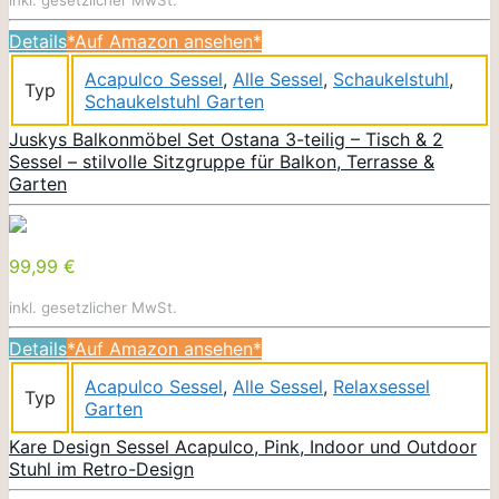
Details
*Auf Amazon ansehen*
Acapulco Sessel
,
Alle Sessel
,
Schaukelstuhl
,
Typ
Schaukelstuhl Garten
Juskys Balkonmöbel Set Ostana 3-teilig – Tisch & 2
Sessel – stilvolle Sitzgruppe für Balkon, Terrasse &
Garten
99,99 €
inkl. gesetzlicher MwSt.
Details
*Auf Amazon ansehen*
Acapulco Sessel
,
Alle Sessel
,
Relaxsessel
Typ
Garten
Kare Design Sessel Acapulco, Pink, Indoor und Outdoor
Stuhl im Retro-Design