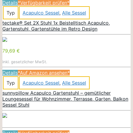
Details
*Verfügbarkeit prüfen*
Typ
Acapulco Sessel
,
Alle Sessel
tectake® Set 2X Stuhl 1x Beistelltisch Acapulco,
Gartenstuhl, Gartenstühle im Retro Design
79,69 €
inkl. gesetzlicher MwSt.
Details
*Auf Amazon ansehen*
Typ
Acapulco Sessel
,
Alle Sessel
sunnypillow Acapulco Gartenstuhl – gemütlicher
Loungesessel für Wohnzimmer, Terrasse, Garten, Balkon
Sessel Stuhl