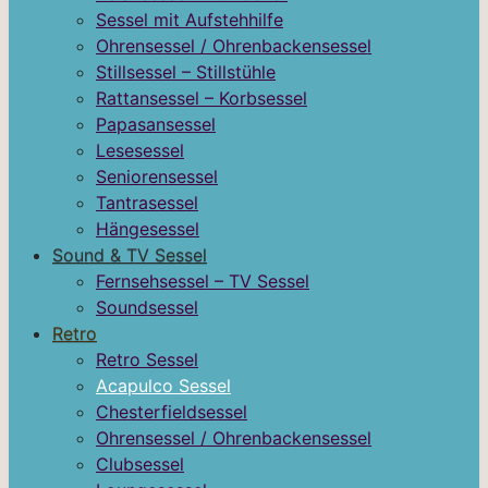
Sessel mit Aufstehhilfe
Ohrensessel / Ohrenbackensessel
Stillsessel – Stillstühle
Rattansessel – Korbsessel
Papasansessel
Lesesessel
Seniorensessel
Tantrasessel
Hängesessel
Sound & TV Sessel
Fernsehsessel – TV Sessel
Soundsessel
Retro
Retro Sessel
Acapulco Sessel
Chesterfieldsessel
Ohrensessel / Ohrenbackensessel
Clubsessel