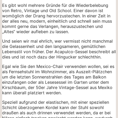
Es gibt wohl mehrere Gründe für die Wiederbelebung
von Retro, Vintage und Old School. Einer davon ist
womöglich der Drang hervorzustechen. In einer Zeit in
der alles neu, modern, einheitlich und schnell sein muss
kommt gerne das Verlangen, herauszustechen und
„Altes“ wieder aufleben zu lassen.
Und seien wir mal ehrlich, wer vermisst nicht manchmal
die Gelassenheit und den langsameren, gemütlichen
Lebensstil von früher. Der Acapulco-Sessel beschreibt all
dies und ist noch dazu der Hingucker schlechthin.
Egal wie Sie den Mexico-Chair verwenden wollen, sei es
als Fernsehstuhl im Wohnzimmer, als Auszeit-Plätzchen
um die letzten Sonnenstrahlen des Tages am Balkon
einzufangen oder als Lesesessel im Garten unter dem
Kirschbaum, der 50er Jahre Vintage-Sessel aus Mexiko
kann überall platziert werden.
Speziell aufgrund der elastischen, mit einer speziellen
Schicht überzogenen Kordel kann der Stuhl sowohl
draußen als auch drinnen verwendet werden, da er bei
Nässe einfach trocken gewischt werden kann, wodurch