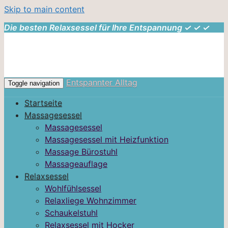
Skip to main content
Die besten Relaxsessel für Ihre Entspannung ✓ ✓ ✓
Entspannter Alltag
Toggle navigation
Startseite
Massagesessel
Massagesessel
Massagesessel mit Heizfunktion
Massage Bürostuhl
Massageauflage
Relaxsessel
Wohlfühlsessel
Relaxliege Wohnzimmer
Schaukelstuhl
Relaxsessel mit Hocker