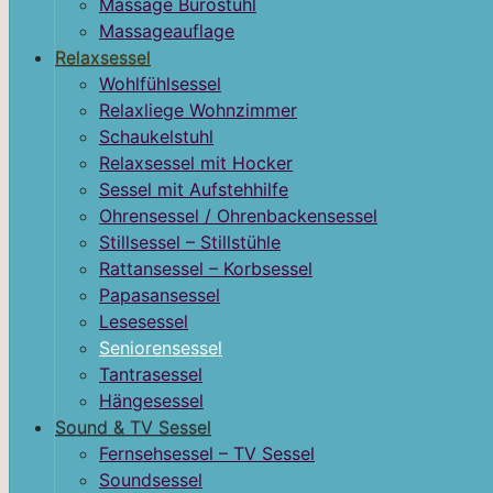
Massage Bürostuhl
Massageauflage
Relaxsessel
Wohlfühlsessel
Relaxliege Wohnzimmer
Schaukelstuhl
Relaxsessel mit Hocker
Sessel mit Aufstehhilfe
Ohrensessel / Ohrenbackensessel
Stillsessel – Stillstühle
Rattansessel – Korbsessel
Papasansessel
Lesesessel
Seniorensessel
Tantrasessel
Hängesessel
Sound & TV Sessel
Fernsehsessel – TV Sessel
Soundsessel