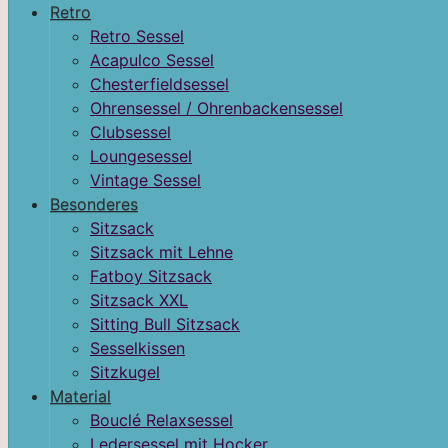
Retro
Retro Sessel
Acapulco Sessel
Chesterfieldsessel
Ohrensessel / Ohrenbackensessel
Clubsessel
Loungesessel
Vintage Sessel
Besonderes
Sitzsack
Sitzsack mit Lehne
Fatboy Sitzsack
Sitzsack XXL
Sitting Bull Sitzsack
Sesselkissen
Sitzkugel
Material
Bouclé Relaxsessel
Ledersessel mit Hocker