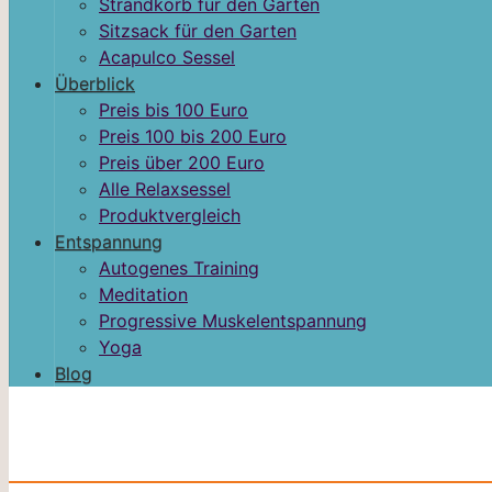
Strandkorb für den Garten
Sitzsack für den Garten
Acapulco Sessel
Überblick
Preis bis 100 Euro
Preis 100 bis 200 Euro
Preis über 200 Euro
Alle Relaxsessel
Produktvergleich
Entspannung
Autogenes Training
Meditation
Progressive Muskelentspannung
Yoga
Blog