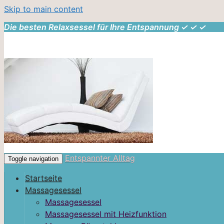
Skip to main content
Die besten Relaxsessel für Ihre Entspannung ✓ ✓ ✓
Entspannter Alltag
Toggle navigation
Startseite
Massagesessel
Massagesessel
Massagesessel mit Heizfunktion