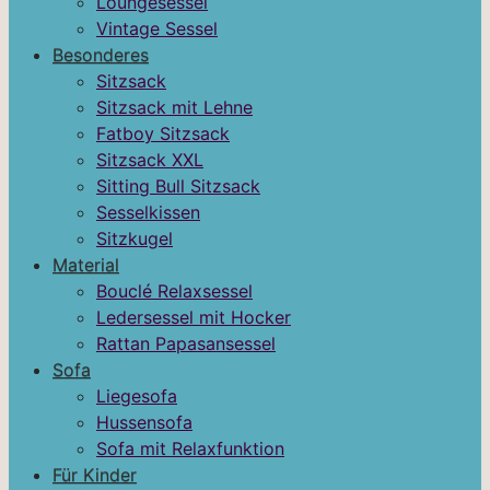
Loungesessel
Vintage Sessel
Besonderes
Sitzsack
Sitzsack mit Lehne
Fatboy Sitzsack
Sitzsack XXL
Sitting Bull Sitzsack
Sesselkissen
Sitzkugel
Material
Bouclé Relaxsessel
Ledersessel mit Hocker
Rattan Papasansessel
Sofa
Liegesofa
Hussensofa
Sofa mit Relaxfunktion
Für Kinder