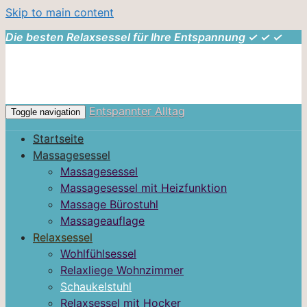
Skip to main content
Die besten Relaxsessel für Ihre Entspannung ✓ ✓ ✓
Entspannter Alltag
Toggle navigation
Startseite
Massagesessel
Massagesessel
Massagesessel mit Heizfunktion
Massage Bürostuhl
Massageauflage
Relaxsessel
Wohlfühlsessel
Relaxliege Wohnzimmer
Schaukelstuhl
Relaxsessel mit Hocker