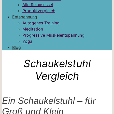
Alle Relaxsessel
Produktvergleich
Entspannung
Autogenes Training
Meditation
Progressive Muskelentspannung
Yoga
Blog
Schaukelstuhl
Vergleich
Ein Schaukelstuhl – für
Groß und Klein