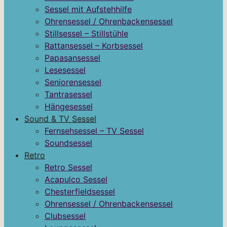
Sessel mit Aufstehhilfe
Ohrensessel / Ohrenbackensessel
Stillsessel – Stillstühle
Rattansessel – Korbsessel
Papasansessel
Lesesessel
Seniorensessel
Tantrasessel
Hängesessel
Sound & TV Sessel
Fernsehsessel – TV Sessel
Soundsessel
Retro
Retro Sessel
Acapulco Sessel
Chesterfieldsessel
Ohrensessel / Ohrenbackensessel
Clubsessel