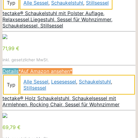
Typ
Alle Sessel
,
Schaukelstuhl
,
Stillsessel
tectake® Schaukelstuhl mit Polster Auflage,
Relaxsessel,Liegestuhl, Sessel für Wohnzimmer,
Schaukelsessel, Stillsessel
71,99 €
inkl. gesetzlicher MwSt.
Details
*Auf Amazon ansehen*
Alle Sessel
,
Lesesessel
,
Schaukelstuhl
,
Typ
Stillsessel
tectake® Holz Schaukelstuhl, Schaukelsessel mit
Armlehnen, Rocking Chair, Sessel für Wohnzimmer
69,79 €