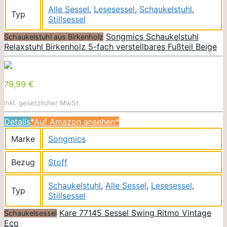
Alle Sessel
,
Lesesessel
,
Schaukelstuhl
,
Typ
Stillsessel
Songmics Schaukelstuhl
Schaukelstuhl aus Birkenholz
Relaxstuhl Birkenholz 5-fach verstellbares Fußteil Beige
79,99 €
inkl. gesetzlicher MwSt.
Details
*Auf Amazon ansehen*
Marke
Songmics
Bezug
Stoff
Schaukelstuhl
,
Alle Sessel
,
Lesesessel
,
Typ
Stillsessel
Kare 77145 Sessel Swing Ritmo Vintage
Schaukelsessel
Eco