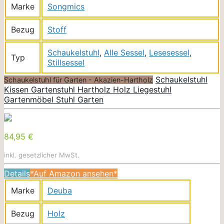
Marke
Songmics
Bezug
Stoff
Schaukelstuhl
,
Alle Sessel
,
Lesesessel
,
Typ
Stillsessel
Schaukelstuhl
Schaukelstuhl für Garten - Akazien-Hartholz
Kissen Gartenstuhl Hartholz Holz Liegestuhl
Gartenmöbel Stuhl Garten
84,95 €
inkl. gesetzlicher MwSt.
Details
*Auf Amazon ansehen*
Marke
Deuba
Bezug
Holz