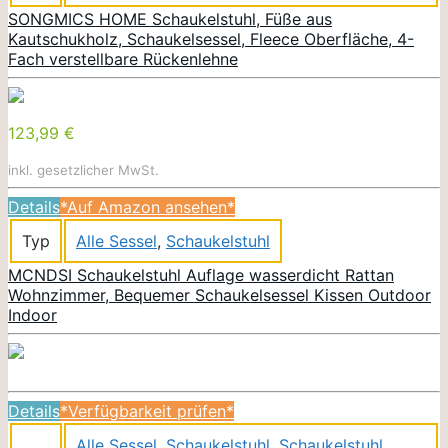
SONGMICS HOME Schaukelstuhl, Füße aus
Kautschukholz, Schaukelsessel, Fleece Oberfläche, 4-
Fach verstellbare Rückenlehne
123,99 €
inkl. gesetzlicher MwSt.
Details
*Auf Amazon ansehen*
Typ
Alle Sessel
,
Schaukelstuhl
MCNDSI Schaukelstuhl Auflage wasserdicht Rattan
Wohnzimmer, Bequemer Schaukelsessel Kissen Outdoor
Indoor
Details
*Verfügbarkeit prüfen*
Alle Sessel
,
Schaukelstuhl
,
Schaukelstuhl