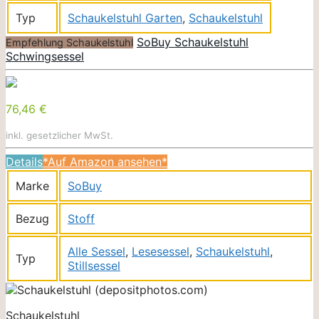
Typ
Schaukelstuhl Garten
,
Schaukelstuhl
SoBuy Schaukelstuhl
Empfehlung Schaukelstuhl
Schwingsessel
76,46 €
inkl. gesetzlicher MwSt.
Details
*Auf Amazon ansehen*
Marke
SoBuy
Bezug
Stoff
Alle Sessel
,
Lesesessel
,
Schaukelstuhl
,
Typ
Stillsessel
Schaukelstuhl