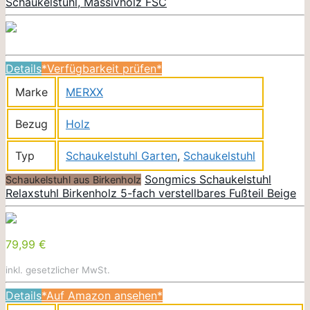
Schaukelstuhl, Massivholz FSC
Details
*Verfügbarkeit prüfen*
Marke
MERXX
Bezug
Holz
Typ
Schaukelstuhl Garten
,
Schaukelstuhl
Songmics Schaukelstuhl
Schaukelstuhl aus Birkenholz
Relaxstuhl Birkenholz 5-fach verstellbares Fußteil Beige
79,99 €
inkl. gesetzlicher MwSt.
Details
*Auf Amazon ansehen*