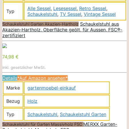
Alle Sessel
,
Lesesessel
,
Retro Sessel
,
Typ
Schaukelstuhl
,
TV Sessel
,
Vintage Sessel
Schaukelstuhl aus
Schaukelstuhl Garten Akazien-Hartholz
Akazien-Hartholz, Oberfläche geölt, für Aussen, FSC®-
zertifiziert
74,98 €
inkl. gesetzlicher MwSt.
Details
*Auf Amazon ansehen*
Marke
gartenmoebel-einkauf
Bezug
Holz
Typ
Schaukelstuhl
,
Schaukelstuhl Garten
MERXX Garten-
Schaukelstuhl für Garten Massivholz FSC