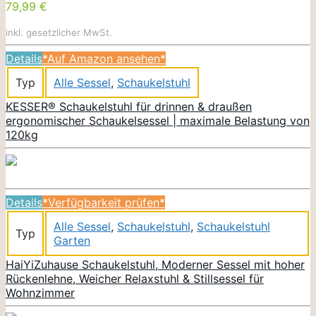
79,99 €
inkl. gesetzlicher MwSt.
Details
*Auf Amazon ansehen*
Typ
Alle Sessel
,
Schaukelstuhl
KESSER® Schaukelstuhl für drinnen & draußen
ergonomischer Schaukelsessel | maximale Belastung von
120kg
Details
*Verfügbarkeit prüfen*
Alle Sessel
,
Schaukelstuhl
,
Schaukelstuhl
Typ
Garten
HaiYiZuhause Schaukelstuhl, Moderner Sessel mit hoher
Rückenlehne, Weicher Relaxstuhl & Stillsessel für
Wohnzimmer