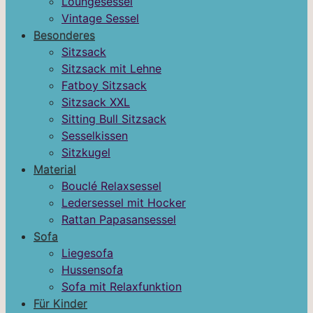
Loungesessel
Vintage Sessel
Besonderes
Sitzsack
Sitzsack mit Lehne
Fatboy Sitzsack
Sitzsack XXL
Sitting Bull Sitzsack
Sesselkissen
Sitzkugel
Material
Bouclé Relaxsessel
Ledersessel mit Hocker
Rattan Papasansessel
Sofa
Liegesofa
Hussensofa
Sofa mit Relaxfunktion
Für Kinder