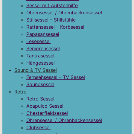
Sessel mit Aufstehhilfe
Ohrensessel / Ohrenbackensessel
Stillsessel – Stillstühle
Rattansessel – Korbsessel
Papasansessel
Lesesessel
Seniorensessel
Tantrasessel
Hängesessel
Sound & TV Sessel
Fernsehsessel – TV Sessel
Soundsessel
Retro
Retro Sessel
Acapulco Sessel
Chesterfieldsessel
Ohrensessel / Ohrenbackensessel
Clubsessel