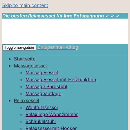
Skip to main content
Die besten Relaxsessel für Ihre Entspannung ✓ ✓ ✓
Entspannter Alltag
Toggle navigation
Startseite
Massagesessel
Massagesessel
Massagesessel mit Heizfunktion
Massage Bürostuhl
Massageauflage
Relaxsessel
Wohlfühlsessel
Relaxliege Wohnzimmer
Schaukelstuhl
Relaxsessel mit Hocker