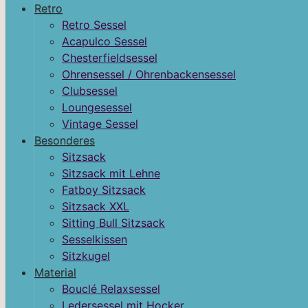
Retro
Retro Sessel
Acapulco Sessel
Chesterfieldsessel
Ohrensessel / Ohrenbackensessel
Clubsessel
Loungesessel
Vintage Sessel
Besonderes
Sitzsack
Sitzsack mit Lehne
Fatboy Sitzsack
Sitzsack XXL
Sitting Bull Sitzsack
Sesselkissen
Sitzkugel
Material
Bouclé Relaxsessel
Ledersessel mit Hocker