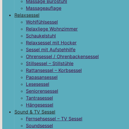
Massage Bürostuhl
Massageauflage
Relaxsessel
Wohlfühlsessel
Relaxliege Wohnzimmer
Schaukelstuhl
Relaxsessel mit Hocker
Sessel mit Aufstehhilfe
Ohrensessel / Ohrenbackensessel
Stillsessel – Stillstühle
Rattansessel – Korbsessel
Papasansessel
Lesesessel
Seniorensessel
Tantrasessel
Hängesessel
Sound & TV Sessel
Fernsehsessel – TV Sessel
Soundsessel