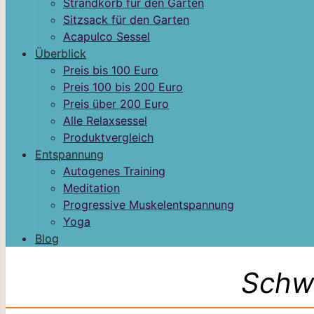
Strandkorb für den Garten
Sitzsack für den Garten
Acapulco Sessel
Überblick
Preis bis 100 Euro
Preis 100 bis 200 Euro
Preis über 200 Euro
Alle Relaxsessel
Produktvergleich
Entspannung
Autogenes Training
Meditation
Progressive Muskelentspannung
Yoga
Blog
Schwi