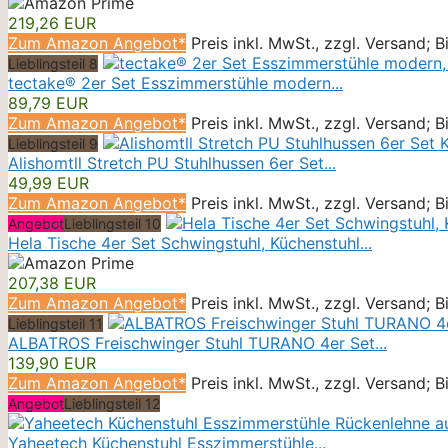
219,26 EUR
Zum Amazon Angebot*
Preis inkl. MwSt., zzgl. Versand; 
Lieblingsteil 8
tectake® 2er Set Esszimmerstühle modern...
89,79 EUR
Zum Amazon Angebot*
Preis inkl. MwSt., zzgl. Versand; 
Lieblingsteil 9
Alishomtll Stretch PU Stuhlhussen 6er Set...
49,99 EUR
Zum Amazon Angebot*
Preis inkl. MwSt., zzgl. Versand; 
Angebot
Lieblingsteil 10
Hela Tische 4er Set Schwingstuhl, Küchenstuhl...
207,38 EUR
Zum Amazon Angebot*
Preis inkl. MwSt., zzgl. Versand; 
Lieblingsteil 11
ALBATROS Freischwinger Stuhl TURANO 4er Set...
139,90 EUR
Zum Amazon Angebot*
Preis inkl. MwSt., zzgl. Versand; 
Angebot
Lieblingsteil 12
Yaheetech Küchenstuhl Esszimmerstühle...