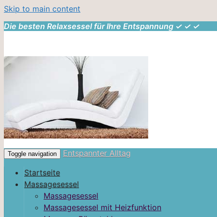
Skip to main content
Die besten Relaxsessel für Ihre Entspannung ✓ ✓ ✓
Entspannter Alltag
Toggle navigation
Startseite
Massagesessel
Massagesessel
Massagesessel mit Heizfunktion