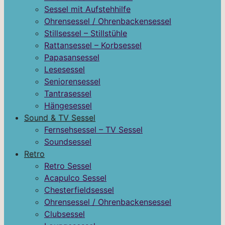
Sessel mit Aufstehhilfe
Ohrensessel / Ohrenbackensessel
Stillsessel – Stillstühle
Rattansessel – Korbsessel
Papasansessel
Lesesessel
Seniorensessel
Tantrasessel
Hängesessel
Sound & TV Sessel
Fernsehsessel – TV Sessel
Soundsessel
Retro
Retro Sessel
Acapulco Sessel
Chesterfieldsessel
Ohrensessel / Ohrenbackensessel
Clubsessel