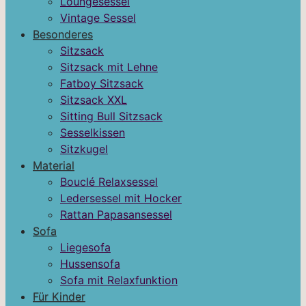
Loungesessel
Vintage Sessel
Besonderes
Sitzsack
Sitzsack mit Lehne
Fatboy Sitzsack
Sitzsack XXL
Sitting Bull Sitzsack
Sesselkissen
Sitzkugel
Material
Bouclé Relaxsessel
Ledersessel mit Hocker
Rattan Papasansessel
Sofa
Liegesofa
Hussensofa
Sofa mit Relaxfunktion
Für Kinder