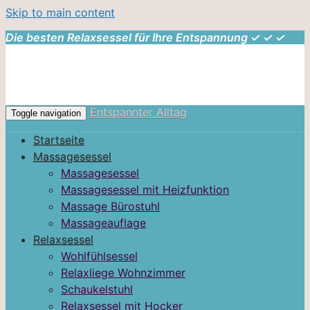
Skip to main content
Die besten Relaxsessel für Ihre Entspannung ✓ ✓ ✓
Entspannter Alltag
Toggle navigation
Startseite
Massagesessel
Massagesessel
Massagesessel mit Heizfunktion
Massage Bürostuhl
Massageauflage
Relaxsessel
Wohlfühlsessel
Relaxliege Wohnzimmer
Schaukelstuhl
Relaxsessel mit Hocker