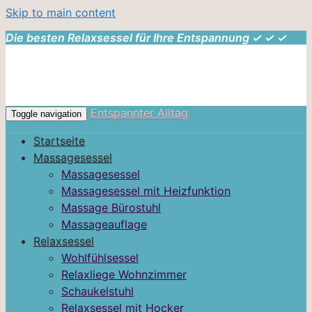
Skip to main content
Die besten Relaxsessel für Ihre Entspannung ✓ ✓ ✓
Entspannter Alltag
Toggle navigation
Startseite
Massagesessel
Massagesessel
Massagesessel mit Heizfunktion
Massage Bürostuhl
Massageauflage
Relaxsessel
Wohlfühlsessel
Relaxliege Wohnzimmer
Schaukelstuhl
Relaxsessel mit Hocker