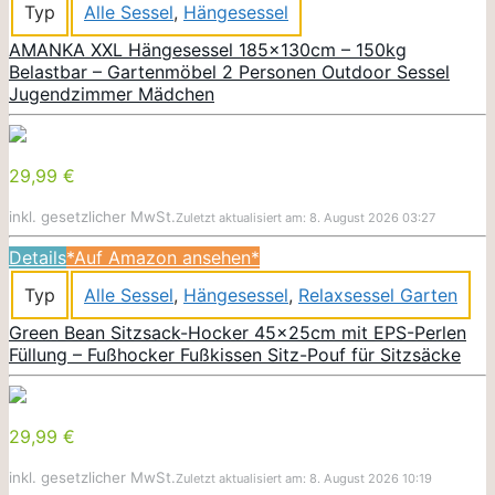
Typ
Alle Sessel
,
Hängesessel
AMANKA XXL Hängesessel 185x130cm – 150kg
Belastbar – Gartenmöbel 2 Personen Outdoor Sessel
Jugendzimmer Mädchen
29,99 €
inkl. gesetzlicher MwSt.
Zuletzt aktualisiert am: 8. August 2026 03:27
Details
*Auf Amazon ansehen*
Typ
Alle Sessel
,
Hängesessel
,
Relaxsessel Garten
Green Bean Sitzsack-Hocker 45x25cm mit EPS-Perlen
Füllung – Fußhocker Fußkissen Sitz-Pouf für Sitzsäcke
29,99 €
inkl. gesetzlicher MwSt.
Zuletzt aktualisiert am: 8. August 2026 10:19