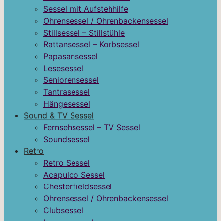
Sessel mit Aufstehhilfe
Ohrensessel / Ohrenbackensessel
Stillsessel – Stillstühle
Rattansessel – Korbsessel
Papasansessel
Lesesessel
Seniorensessel
Tantrasessel
Hängesessel
Sound & TV Sessel
Fernsehsessel – TV Sessel
Soundsessel
Retro
Retro Sessel
Acapulco Sessel
Chesterfieldsessel
Ohrensessel / Ohrenbackensessel
Clubsessel