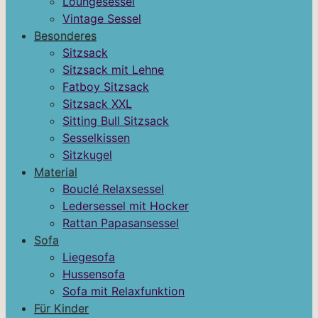
Loungesessel
Vintage Sessel
Besonderes
Sitzsack
Sitzsack mit Lehne
Fatboy Sitzsack
Sitzsack XXL
Sitting Bull Sitzsack
Sesselkissen
Sitzkugel
Material
Bouclé Relaxsessel
Ledersessel mit Hocker
Rattan Papasansessel
Sofa
Liegesofa
Hussensofa
Sofa mit Relaxfunktion
Für Kinder