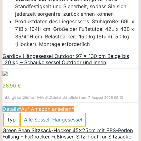
Standfestigkeit und Sicherheit, sodass Sie sich
jederzeit sorgenfrei zurücklehnen können
Produktdaten des Liegesessels: Stuhlgröße: 69L x
71B x 104H cm, Größe der Fußstütze: 42L x 43B x
35/40H cm. Belastbarkeit: 150 kg (Stuhl), 50 kg
(Hocker). Montage erforderlich
Gardlov Hängesessel Outdoor 97 x 130 cm Beige bis
120 kg – Schaukelsessel Outdoor und Innen
26,90 €
inkl. gesetzlicher MwSt.
Zuletzt aktualisiert am: 7. August 2026 09:13
Details
*Auf Amazon ansehen*
Typ
Alle Sessel
,
Hängesessel
Green Bean Sitzsack-Hocker 45x25cm mit EPS-Perlen
Füllung – Fußhocker Fußkissen Sitz-Pouf für Sitzsäcke