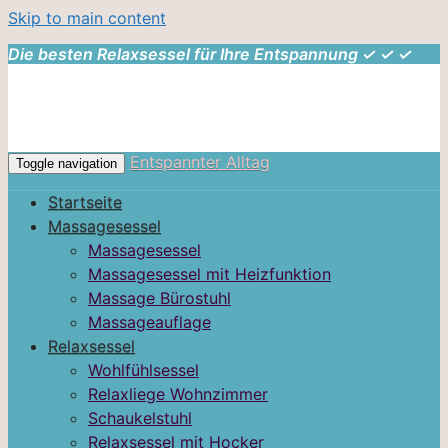
Skip to main content
Die besten Relaxsessel für Ihre Entspannung ✓ ✓ ✓
Entspannter Alltag
Toggle navigation
Startseite
Massagesessel
Massagesessel
Massagesessel mit Heizfunktion
Massage Bürostuhl
Massageauflage
Relaxsessel
Wohlfühlsessel
Relaxliege Wohnzimmer
Schaukelstuhl
Relaxsessel mit Hocker