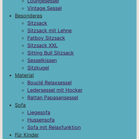
Loungesessel
Vintage Sessel
Besonderes
Sitzsack
Sitzsack mit Lehne
Fatboy Sitzsack
Sitzsack XXL
Sitting Bull Sitzsack
Sesselkissen
Sitzkugel
Material
Bouclé Relaxsessel
Ledersessel mit Hocker
Rattan Papasansessel
Sofa
Liegesofa
Hussensofa
Sofa mit Relaxfunktion
Für Kinder