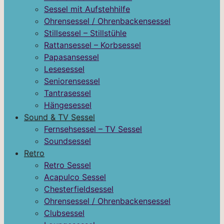
Sessel mit Aufstehhilfe
Ohrensessel / Ohrenbackensessel
Stillsessel – Stillstühle
Rattansessel – Korbsessel
Papasansessel
Lesesessel
Seniorensessel
Tantrasessel
Hängesessel
Sound & TV Sessel
Fernsehsessel – TV Sessel
Soundsessel
Retro
Retro Sessel
Acapulco Sessel
Chesterfieldsessel
Ohrensessel / Ohrenbackensessel
Clubsessel