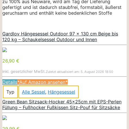
zu 100% aus Neuware, wird am Tag der Lieferung
gefertigt und ist dadurch staubfrei, formstabil, äußerst
geruchsarm und enthält keine bedenklichen Stoffe
Gardlov Hängesessel Outdoor 97 x 130 cm Beige bis
120 kg – Schaukelsessel Outdoor und Innen
26,90 €
inkl. gesetzlicher MwSt.
Zuletzt aktualisiert am: 5. August 2026 18:50
Details
*Auf Amazon ansehen*
Typ
Alle Sessel
,
Hängesessel
Green Bean Sitzsack-Hocker 45x25cm mit EPS-Perlen
Füllung – Fußhocker Fußkissen Sitz-Pouf für Sitzsäcke
29,99 €