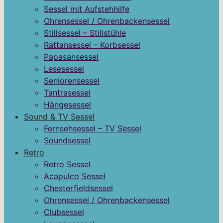
Sessel mit Aufstehhilfe
Ohrensessel / Ohrenbackensessel
Stillsessel – Stillstühle
Rattansessel – Korbsessel
Papasansessel
Lesesessel
Seniorensessel
Tantrasessel
Hängesessel
Sound & TV Sessel
Fernsehsessel – TV Sessel
Soundsessel
Retro
Retro Sessel
Acapulco Sessel
Chesterfieldsessel
Ohrensessel / Ohrenbackensessel
Clubsessel