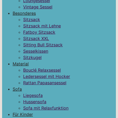
Loungesessel
Vintage Sessel
Besonderes
Sitzsack
Sitzsack mit Lehne
Fatboy Sitzsack
Sitzsack XXL
Sitting Bull Sitzsack
Sesselkissen
Sitzkugel
Material
Bouclé Relaxsessel
Ledersessel mit Hocker
Rattan Papasansessel
Sofa
Liegesofa
Hussensofa
Sofa mit Relaxfunktion
Für Kinder