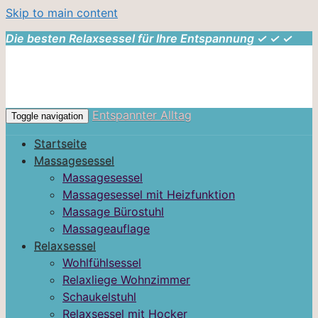
Skip to main content
Die besten Relaxsessel für Ihre Entspannung ✓ ✓ ✓
Entspannter Alltag
Toggle navigation
Startseite
Massagesessel
Massagesessel
Massagesessel mit Heizfunktion
Massage Bürostuhl
Massageauflage
Relaxsessel
Wohlfühlsessel
Relaxliege Wohnzimmer
Schaukelstuhl
Relaxsessel mit Hocker