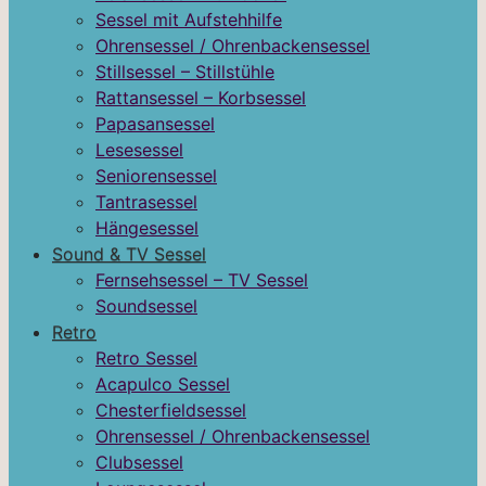
Sessel mit Aufstehhilfe
Ohrensessel / Ohrenbackensessel
Stillsessel – Stillstühle
Rattansessel – Korbsessel
Papasansessel
Lesesessel
Seniorensessel
Tantrasessel
Hängesessel
Sound & TV Sessel
Fernsehsessel – TV Sessel
Soundsessel
Retro
Retro Sessel
Acapulco Sessel
Chesterfieldsessel
Ohrensessel / Ohrenbackensessel
Clubsessel