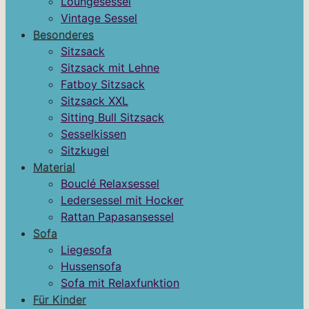
Loungesessel
Vintage Sessel
Besonderes
Sitzsack
Sitzsack mit Lehne
Fatboy Sitzsack
Sitzsack XXL
Sitting Bull Sitzsack
Sesselkissen
Sitzkugel
Material
Bouclé Relaxsessel
Ledersessel mit Hocker
Rattan Papasansessel
Sofa
Liegesofa
Hussensofa
Sofa mit Relaxfunktion
Für Kinder