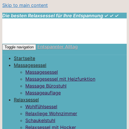
Skip to main content
Die besten Relaxsessel für Ihre Entspannung ✓ ✓ ✓
Entspannter Alltag
Toggle navigation
Startseite
Massagesessel
Massagesessel
Massagesessel mit Heizfunktion
Massage Bürostuhl
Massageauflage
Relaxsessel
Wohlfühlsessel
Relaxliege Wohnzimmer
Schaukelstuhl
Relaxsessel mit Hocker