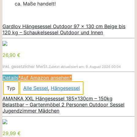
ca. Maße handelt!
Gardlov Hängesessel Outdoor 97 x 130 cm Beige bis
120 kg – Schaukelsessel Outdoor und Innen
26,90 €
inkl. gesetzlicher MwSt.
Zuletzt aktualisiert am: 9. August 2026 00:04
Details
*Auf Amazon ansehen*
Typ
Alle Sessel
,
Hängesessel
AMANKA XXL Hängesessel 185x130cm – 150kg
Belastbar – Gartenmöbel 2 Personen Outdoor Sessel
Jugendzimmer Mädchen
29,99 €