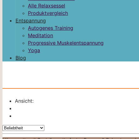
Alle Relaxsessel
Produktvergleich
Entspannung
Autogenes Training
Meditation
Progressive Muskelentspannung
Yoga
Blog
Ansicht: