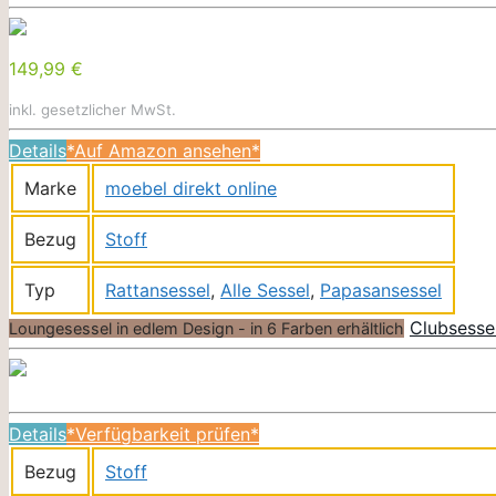
149,99 €
inkl. gesetzlicher MwSt.
Details
*Auf Amazon ansehen*
Marke
moebel direkt online
Bezug
Stoff
Typ
Rattansessel
,
Alle Sessel
,
Papasansessel
Clubsesse
Loungesessel in edlem Design - in 6 Farben erhältlich
Details
*Verfügbarkeit prüfen*
Bezug
Stoff