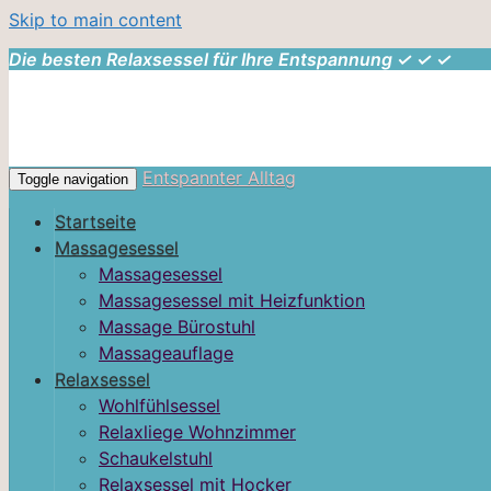
Skip to main content
Die besten Relaxsessel für Ihre Entspannung ✓ ✓ ✓
Entspannter Alltag
Toggle navigation
Startseite
Massagesessel
Massagesessel
Massagesessel mit Heizfunktion
Massage Bürostuhl
Massageauflage
Relaxsessel
Wohlfühlsessel
Relaxliege Wohnzimmer
Schaukelstuhl
Relaxsessel mit Hocker