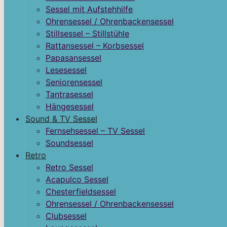
Sessel mit Aufstehhilfe
Ohrensessel / Ohrenbackensessel
Stillsessel – Stillstühle
Rattansessel – Korbsessel
Papasansessel
Lesesessel
Seniorensessel
Tantrasessel
Hängesessel
Sound & TV Sessel
Fernsehsessel – TV Sessel
Soundsessel
Retro
Retro Sessel
Acapulco Sessel
Chesterfieldsessel
Ohrensessel / Ohrenbackensessel
Clubsessel