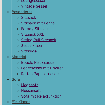
Loungesessel
Vintage Sessel
Besonderes
Sitzsack
Sitzsack mit Lehne
Fatboy Sitzsack
Sitzsack XXL
Sitting Bull Sitzsack
Sesselkissen
Sitzkugel
Material
Bouclé Relaxsessel
Ledersessel mit Hocker
Rattan Papasansessel
Sofa
Liegesofa
Hussensofa
Sofa mit Relaxfunktion
Für Kinder