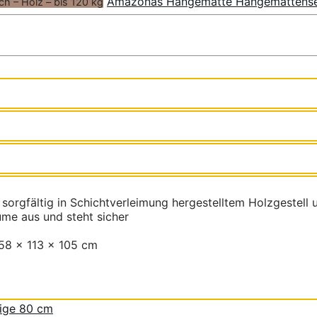
Amazonas Hängematte Hängemattense
h – Holz – bis 120 kg
rgfältig in Schichtverleimung hergestelltem Holzgestell
ume aus und steht sicher
358 x 113 x 105 cm
eige 80 cm