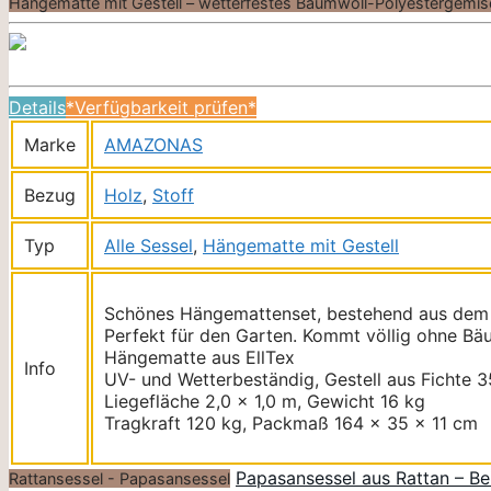
Hängematte mit Gestell – wetterfestes Baumwoll-Polyestergemisc
Details
*Verfügbarkeit prüfen*
Marke
AMAZONAS
Bezug
Holz
,
Stoff
Typ
Alle Sessel
,
Hängematte mit Gestell
Schönes Hängemattenset, bestehend aus dem so
Perfekt für den Garten. Kommt völlig ohne Bä
Hängematte aus EllTex
Info
UV- und Wetterbeständig, Gestell aus Fichte 
Liegefläche 2,0 x 1,0 m, Gewicht 16 kg
Tragkraft 120 kg, Packmaß 164 x 35 x 11 cm
Papasansessel aus Rattan – B
Rattansessel - Papasansessel