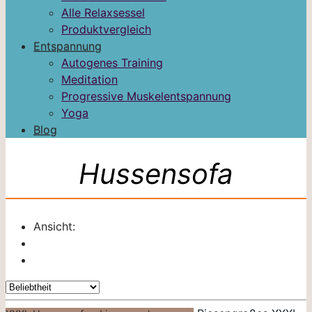
Alle Relaxsessel
Produktvergleich
Entspannung
Autogenes Training
Meditation
Progressive Muskelentspannung
Yoga
Blog
Hussensofa
Ansicht: