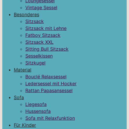
Loungesessel
Vintage Sessel
Besonderes
Sitzsack
Sitzsack mit Lehne
Fatboy Sitzsack
Sitzsack XXL
Sitting Bull Sitzsack
Sesselkissen
Sitzkugel
Material
Bouclé Relaxsessel
Ledersessel mit Hocker
Rattan Papasansessel
Sofa
Liegesofa
Hussensofa
Sofa mit Relaxfunktion
Für Kinder