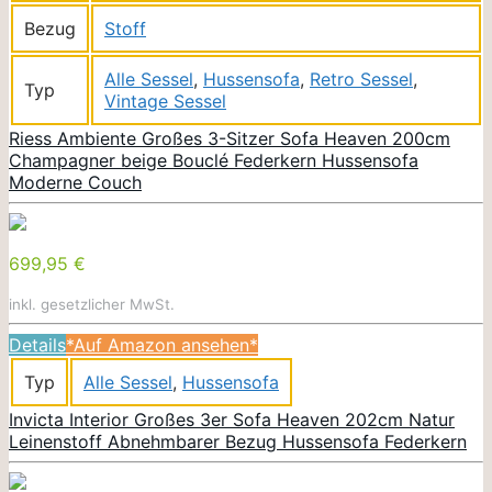
Bezug
Stoff
Alle Sessel
,
Hussensofa
,
Retro Sessel
,
Typ
Vintage Sessel
Riess Ambiente Großes 3-Sitzer Sofa Heaven 200cm
Champagner beige Bouclé Federkern Hussensofa
Moderne Couch
699,95 €
inkl. gesetzlicher MwSt.
Details
*Auf Amazon ansehen*
Typ
Alle Sessel
,
Hussensofa
Invicta Interior Großes 3er Sofa Heaven 202cm Natur
Leinenstoff Abnehmbarer Bezug Hussensofa Federkern