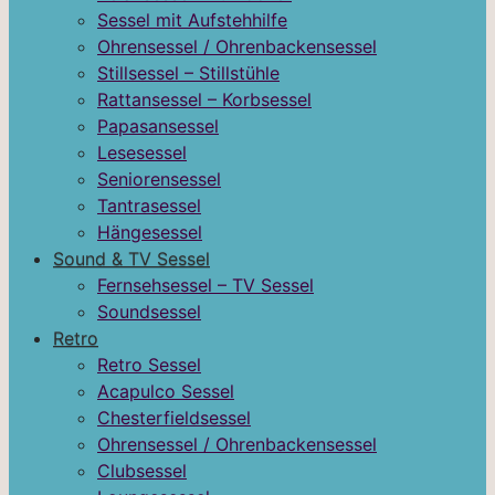
Sessel mit Aufstehhilfe
Ohrensessel / Ohrenbackensessel
Stillsessel – Stillstühle
Rattansessel – Korbsessel
Papasansessel
Lesesessel
Seniorensessel
Tantrasessel
Hängesessel
Sound & TV Sessel
Fernsehsessel – TV Sessel
Soundsessel
Retro
Retro Sessel
Acapulco Sessel
Chesterfieldsessel
Ohrensessel / Ohrenbackensessel
Clubsessel