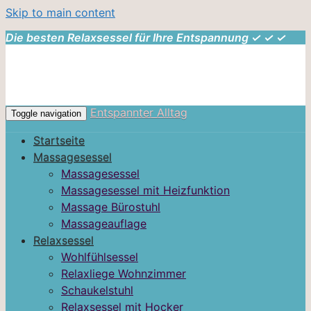
Skip to main content
Die besten Relaxsessel für Ihre Entspannung ✓ ✓ ✓
Entspannter Alltag
Toggle navigation
Startseite
Massagesessel
Massagesessel
Massagesessel mit Heizfunktion
Massage Bürostuhl
Massageauflage
Relaxsessel
Wohlfühlsessel
Relaxliege Wohnzimmer
Schaukelstuhl
Relaxsessel mit Hocker