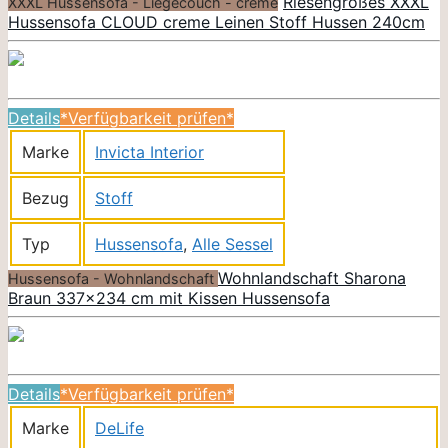
Riesengroßes XXXL
XXXL Hussensofa - Liegecouch - creme
Hussensofa CLOUD creme Leinen Stoff Hussen 240cm
Details
*Verfügbarkeit prüfen*
Marke
Invicta Interior
Bezug
Stoff
Typ
Hussensofa
,
Alle Sessel
Wohnlandschaft Sharona
Hussensofa - Wohnlandschaft
Braun 337×234 cm mit Kissen Hussensofa
Details
*Verfügbarkeit prüfen*
Marke
DeLife