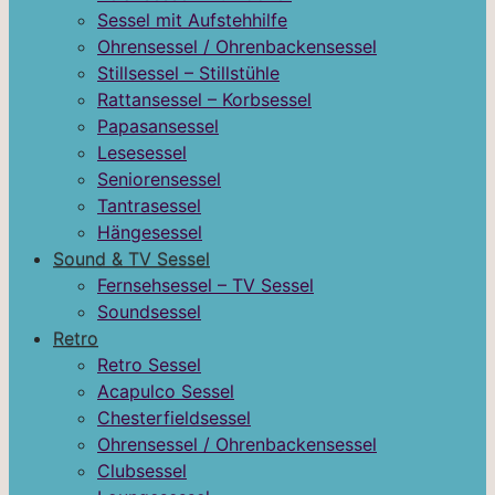
Sessel mit Aufstehhilfe
Ohrensessel / Ohrenbackensessel
Stillsessel – Stillstühle
Rattansessel – Korbsessel
Papasansessel
Lesesessel
Seniorensessel
Tantrasessel
Hängesessel
Sound & TV Sessel
Fernsehsessel – TV Sessel
Soundsessel
Retro
Retro Sessel
Acapulco Sessel
Chesterfieldsessel
Ohrensessel / Ohrenbackensessel
Clubsessel