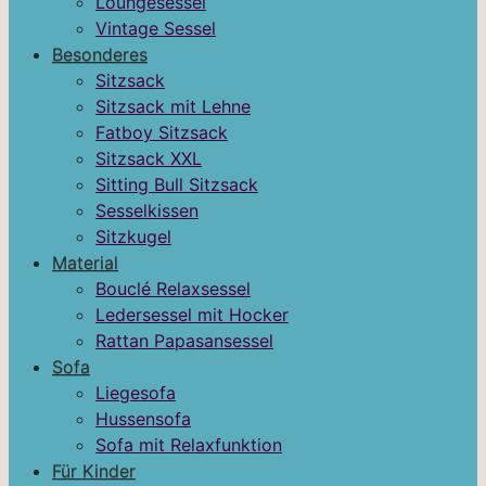
Loungesessel
Vintage Sessel
Besonderes
Sitzsack
Sitzsack mit Lehne
Fatboy Sitzsack
Sitzsack XXL
Sitting Bull Sitzsack
Sesselkissen
Sitzkugel
Material
Bouclé Relaxsessel
Ledersessel mit Hocker
Rattan Papasansessel
Sofa
Liegesofa
Hussensofa
Sofa mit Relaxfunktion
Für Kinder