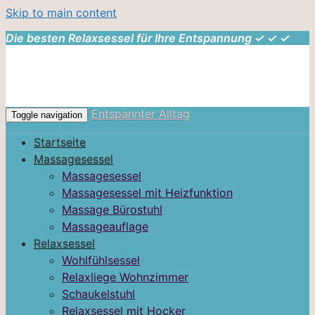
Skip to main content
Die besten Relaxsessel für Ihre Entspannung ✓ ✓ ✓
Entspannter Alltag
Toggle navigation
Startseite
Massagesessel
Massagesessel
Massagesessel mit Heizfunktion
Massage Bürostuhl
Massageauflage
Relaxsessel
Wohlfühlsessel
Relaxliege Wohnzimmer
Schaukelstuhl
Relaxsessel mit Hocker