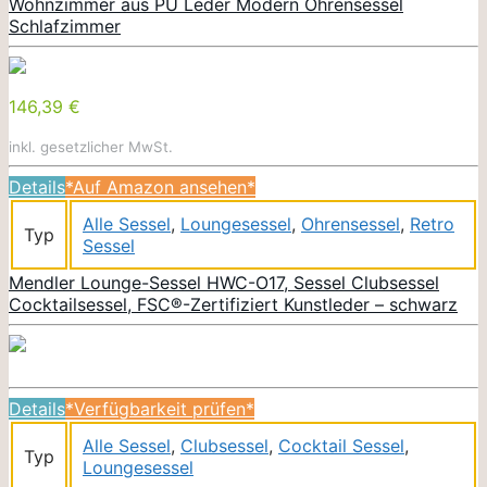
Wohnzimmer aus PU Leder Modern Ohrensessel
Schlafzimmer
146,39 €
inkl. gesetzlicher MwSt.
Details
*Auf Amazon ansehen*
Alle Sessel
,
Loungesessel
,
Ohrensessel
,
Retro
Typ
Sessel
Mendler Lounge-Sessel HWC-O17, Sessel Clubsessel
Cocktailsessel, FSC®-Zertifiziert Kunstleder – schwarz
Details
*Verfügbarkeit prüfen*
Alle Sessel
,
Clubsessel
,
Cocktail Sessel
,
Typ
Loungesessel