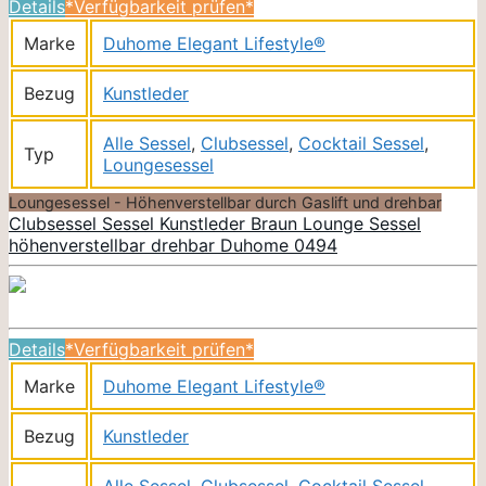
Details
*Verfügbarkeit prüfen*
Marke
Duhome Elegant Lifestyle®
Bezug
Kunstleder
Alle Sessel
,
Clubsessel
,
Cocktail Sessel
,
Typ
Loungesessel
Loungesessel - Höhenverstellbar durch Gaslift und drehbar
Clubsessel Sessel Kunstleder Braun Lounge Sessel
höhenverstellbar drehbar Duhome 0494
Details
*Verfügbarkeit prüfen*
Marke
Duhome Elegant Lifestyle®
Bezug
Kunstleder
Alle Sessel
,
Clubsessel
,
Cocktail Sessel
,