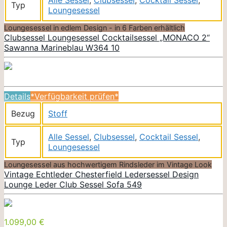
Typ
Loungesessel
Loungesessel in edlem Design - in 6 Farben erhältlich
Clubsessel Loungesessel Cocktailsessel „MONACO 2“
Sawanna Marineblau W364 10
Details
*Verfügbarkeit prüfen*
Bezug
Stoff
Alle Sessel
,
Clubsessel
,
Cocktail Sessel
,
Typ
Loungesessel
Loungesessel aus hochwertigem Rindsleder im Vintage Look
Vintage Echtleder Chesterfield Ledersessel Design
Lounge Leder Club Sessel Sofa 549
1.099,00 €