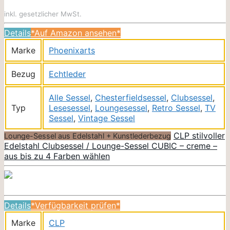
inkl. gesetzlicher MwSt.
Details
*Auf Amazon ansehen*
Marke
Phoenixarts
Bezug
Echtleder
Alle Sessel
,
Chesterfieldsessel
,
Clubsessel
,
Typ
Lesesessel
,
Loungesessel
,
Retro Sessel
,
TV
Sessel
,
Vintage Sessel
CLP stilvoller
Lounge-Sessel aus Edelstahl + Kunstlederbezug
Edelstahl Clubsessel / Lounge-Sessel CUBIC – creme –
aus bis zu 4 Farben wählen
Details
*Verfügbarkeit prüfen*
Marke
CLP