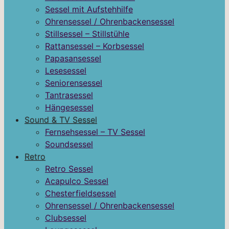
Sessel mit Aufstehhilfe
Ohrensessel / Ohrenbackensessel
Stillsessel – Stillstühle
Rattansessel – Korbsessel
Papasansessel
Lesesessel
Seniorensessel
Tantrasessel
Hängesessel
Sound & TV Sessel
Fernsehsessel – TV Sessel
Soundsessel
Retro
Retro Sessel
Acapulco Sessel
Chesterfieldsessel
Ohrensessel / Ohrenbackensessel
Clubsessel