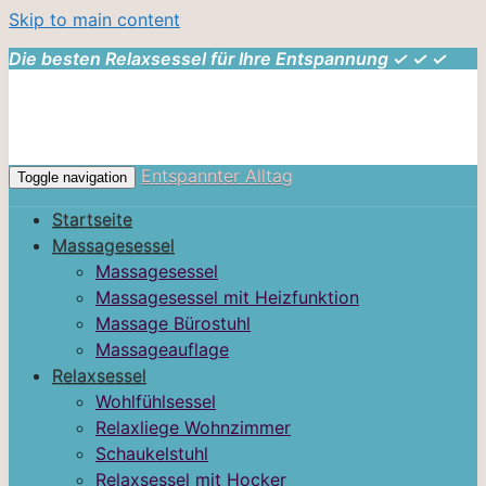
Skip to main content
Die besten Relaxsessel für Ihre Entspannung ✓ ✓ ✓
Entspannter Alltag
Toggle navigation
Startseite
Massagesessel
Massagesessel
Massagesessel mit Heizfunktion
Massage Bürostuhl
Massageauflage
Relaxsessel
Wohlfühlsessel
Relaxliege Wohnzimmer
Schaukelstuhl
Relaxsessel mit Hocker