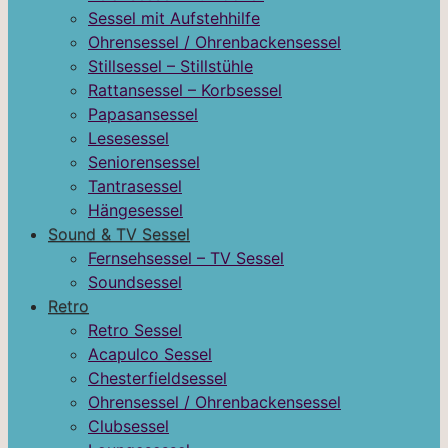
Sessel mit Aufstehhilfe
Ohrensessel / Ohrenbackensessel
Stillsessel – Stillstühle
Rattansessel – Korbsessel
Papasansessel
Lesesessel
Seniorensessel
Tantrasessel
Hängesessel
Sound & TV Sessel
Fernsehsessel – TV Sessel
Soundsessel
Retro
Retro Sessel
Acapulco Sessel
Chesterfieldsessel
Ohrensessel / Ohrenbackensessel
Clubsessel