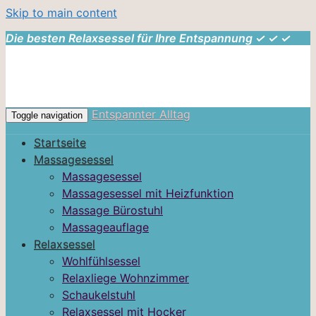
Skip to main content
Die besten Relaxsessel für Ihre Entspannung ✓ ✓ ✓
Entspannter Alltag
Toggle navigation
Startseite
Massagesessel
Massagesessel
Massagesessel mit Heizfunktion
Massage Bürostuhl
Massageauflage
Relaxsessel
Wohlfühlsessel
Relaxliege Wohnzimmer
Schaukelstuhl
Relaxsessel mit Hocker