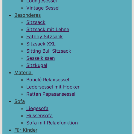
Loungesessel
Vintage Sessel
Besonderes
Sitzsack
Sitzsack mit Lehne
Fatboy Sitzsack
Sitzsack XXL
Sitting Bull Sitzsack
Sesselkissen
Sitzkugel
Material
Bouclé Relaxsessel
Ledersessel mit Hocker
Rattan Papasansessel
Sofa
Liegesofa
Hussensofa
Sofa mit Relaxfunktion
Für Kinder