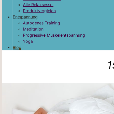
Alle Relaxsessel
Produktvergleich
Entspannung
Autogenes Training
Meditation
Progressive Muskelentspannung
Yoga
Blog
1