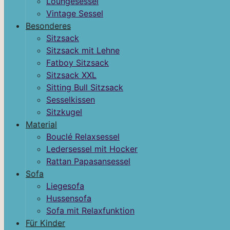
Loungesessel
Vintage Sessel
Besonderes
Sitzsack
Sitzsack mit Lehne
Fatboy Sitzsack
Sitzsack XXL
Sitting Bull Sitzsack
Sesselkissen
Sitzkugel
Material
Bouclé Relaxsessel
Ledersessel mit Hocker
Rattan Papasansessel
Sofa
Liegesofa
Hussensofa
Sofa mit Relaxfunktion
Für Kinder