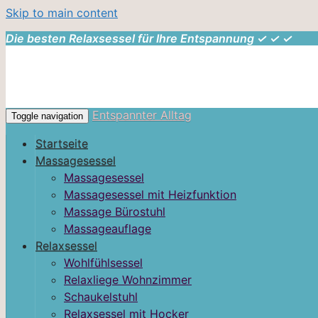
Skip to main content
Die besten Relaxsessel für Ihre Entspannung ✓ ✓ ✓
Entspannter Alltag
Toggle navigation
Startseite
Massagesessel
Massagesessel
Massagesessel mit Heizfunktion
Massage Bürostuhl
Massageauflage
Relaxsessel
Wohlfühlsessel
Relaxliege Wohnzimmer
Schaukelstuhl
Relaxsessel mit Hocker