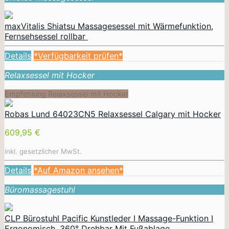
maxVitalis Shiatsu Massagesessel mit Wärmefunktion,
Fernsehsessel rollbar
Details
*Verfügbarkeit prüfen*
Relaxsessel mit Hocker
Empfehlung Relaxsessel mit Hocker
Robas Lund 64023CN5 Relaxsessel Calgary mit Hocker
609,95 €
inkl. gesetzlicher MwSt.
Details
*Auf Amazon ansehen*
Büromassagestuhl
CLP Bürostuhl Pacific Kunstleder I Massage-Funktion I
Ergonomisch, 360° Drehbar Mit Fußablage