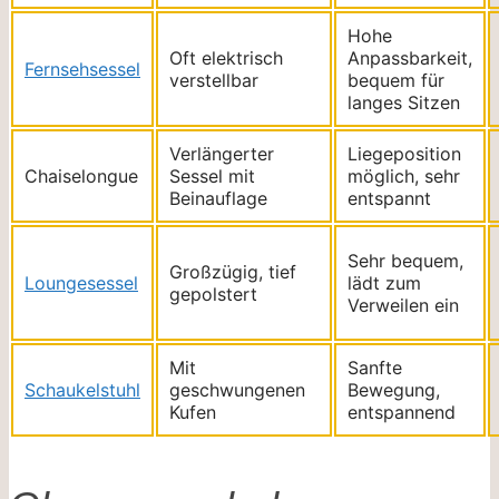
Hohe
Oft elektrisch
Anpassbarkeit,
Fernsehsessel
verstellbar
bequem für
langes Sitzen
Verlängerter
Liegeposition
Chaiselongue
Sessel mit
möglich, sehr
Beinauflage
entspannt
Sehr bequem,
Großzügig, tief
Loungesessel
lädt zum
gepolstert
Verweilen ein
Mit
Sanfte
Schaukelstuhl
geschwungenen
Bewegung,
Kufen
entspannend