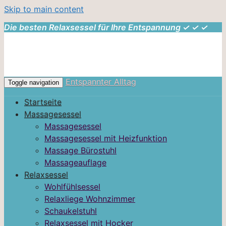
Skip to main content
Die besten Relaxsessel für Ihre Entspannung ✓ ✓ ✓
Entspannter Alltag
Toggle navigation
Startseite
Massagesessel
Massagesessel
Massagesessel mit Heizfunktion
Massage Bürostuhl
Massageauflage
Relaxsessel
Wohlfühlsessel
Relaxliege Wohnzimmer
Schaukelstuhl
Relaxsessel mit Hocker