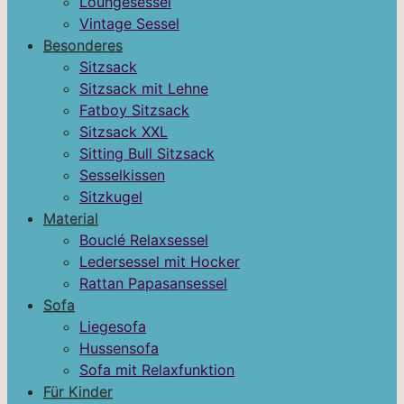
Loungesessel
Vintage Sessel
Besonderes
Sitzsack
Sitzsack mit Lehne
Fatboy Sitzsack
Sitzsack XXL
Sitting Bull Sitzsack
Sesselkissen
Sitzkugel
Material
Bouclé Relaxsessel
Ledersessel mit Hocker
Rattan Papasansessel
Sofa
Liegesofa
Hussensofa
Sofa mit Relaxfunktion
Für Kinder