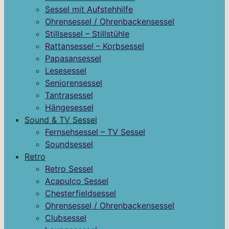
Sessel mit Aufstehhilfe
Ohrensessel / Ohrenbackensessel
Stillsessel – Stillstühle
Rattansessel – Korbsessel
Papasansessel
Lesesessel
Seniorensessel
Tantrasessel
Hängesessel
Sound & TV Sessel
Fernsehsessel – TV Sessel
Soundsessel
Retro
Retro Sessel
Acapulco Sessel
Chesterfieldsessel
Ohrensessel / Ohrenbackensessel
Clubsessel