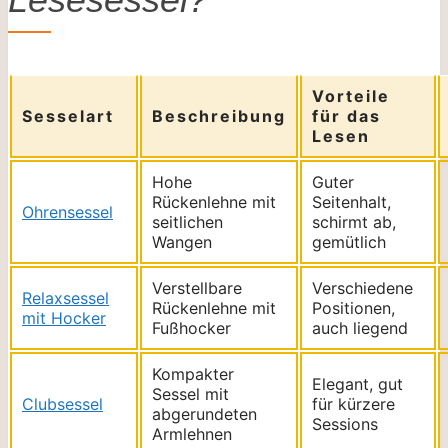
Vorteile
Sesselart
Beschreibung
für das
Lesen
Hohe
Guter
Rückenlehne mit
Seitenhalt,
Ohrensessel
seitlichen
schirmt ab,
Wangen
gemütlich
Verstellbare
Verschiedene
Relaxsessel
Rückenlehne mit
Positionen,
mit Hocker
Fußhocker
auch liegend
Kompakter
Elegant, gut
Sessel mit
Clubsessel
für kürzere
abgerundeten
Sessions
Armlehnen