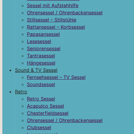
Sessel mit Aufstehhilfe
Ohrensessel / Ohrenbackensessel
Stillsessel – Stillstühle
Rattansessel – Korbsessel
Papasansessel
Lesesessel
Seniorensessel
Tantrasessel
Hängesessel
Sound & TV Sessel
Fernsehsessel – TV Sessel
Soundsessel
Retro
Retro Sessel
Acapulco Sessel
Chesterfieldsessel
Ohrensessel / Ohrenbackensessel
Clubsessel