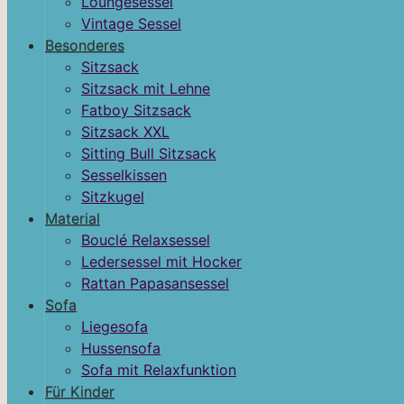
Loungesessel
Vintage Sessel
Besonderes
Sitzsack
Sitzsack mit Lehne
Fatboy Sitzsack
Sitzsack XXL
Sitting Bull Sitzsack
Sesselkissen
Sitzkugel
Material
Bouclé Relaxsessel
Ledersessel mit Hocker
Rattan Papasansessel
Sofa
Liegesofa
Hussensofa
Sofa mit Relaxfunktion
Für Kinder