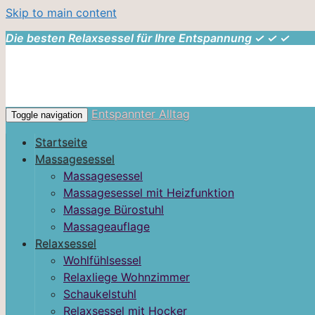
Skip to main content
Die besten Relaxsessel für Ihre Entspannung ✓ ✓ ✓
Entspannter Alltag
Toggle navigation
Startseite
Massagesessel
Massagesessel
Massagesessel mit Heizfunktion
Massage Bürostuhl
Massageauflage
Relaxsessel
Wohlfühlsessel
Relaxliege Wohnzimmer
Schaukelstuhl
Relaxsessel mit Hocker