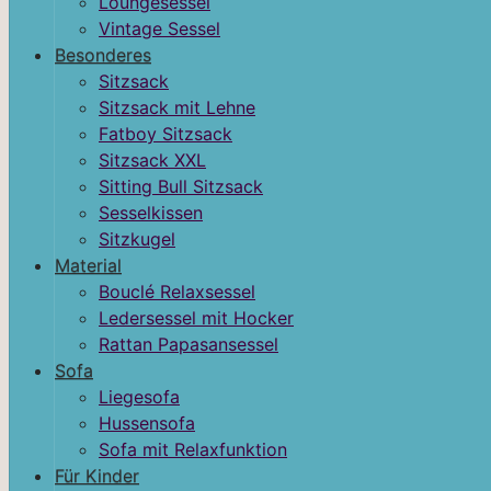
Loungesessel
Vintage Sessel
Besonderes
Sitzsack
Sitzsack mit Lehne
Fatboy Sitzsack
Sitzsack XXL
Sitting Bull Sitzsack
Sesselkissen
Sitzkugel
Material
Bouclé Relaxsessel
Ledersessel mit Hocker
Rattan Papasansessel
Sofa
Liegesofa
Hussensofa
Sofa mit Relaxfunktion
Für Kinder