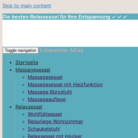
Skip to main content
Die besten Relaxsessel für Ihre Entspannung ✓ ✓ ✓
Entspannter Alltag
Toggle navigation
Startseite
Massagesessel
Massagesessel
Massagesessel mit Heizfunktion
Massage Bürostuhl
Massageauflage
Relaxsessel
Wohlfühlsessel
Relaxliege Wohnzimmer
Schaukelstuhl
Relaxsessel mit Hocker