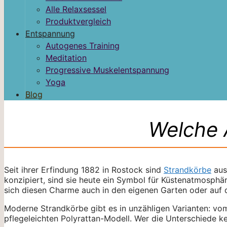
Alle Relaxsessel
Produktvergleich
Entspannung
Autogenes Training
Meditation
Progressive Muskelentspannung
Yoga
Blog
Welche 
Seit ihrer Erfindung 1882 in Rostock sind
Strandkörbe
aus
konzipiert, sind sie heute ein Symbol für Küstenatmosph
sich diesen Charme auch in den eigenen Garten oder auf 
Moderne Strandkörbe gibt es in unzähligen Varianten: v
pflegeleichten Polyrattan-Modell. Wer die Unterschiede k