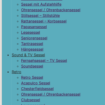
Sessel mit Aufstehhilfe
Ohrensessel / Ohrenbackensessel
Stillsessel – Stillstühle
Rattansessel – Korbsessel
Papasansessel
Lesesessel
Seniorensessel
Tantrasessel
Hängesessel
Sound & TV Sessel
Fernsehsessel – TV Sessel
Soundsessel
Retro
Retro Sessel
Acapulco Sessel
Chesterfieldsessel
Ohrensessel / Ohrenbackensessel
Clubsessel