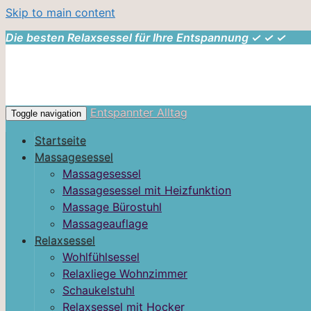
Skip to main content
Die besten Relaxsessel für Ihre Entspannung ✓ ✓ ✓
Entspannter Alltag
Toggle navigation
Startseite
Massagesessel
Massagesessel
Massagesessel mit Heizfunktion
Massage Bürostuhl
Massageauflage
Relaxsessel
Wohlfühlsessel
Relaxliege Wohnzimmer
Schaukelstuhl
Relaxsessel mit Hocker