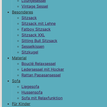
Loungesessel
Vintage Sessel
Besonderes
Sitzsack
Sitzsack mit Lehne
Fatboy Sitzsack
Sitzsack XXL
Sitting Bull Sitzsack
Sesselkissen
Sitzkugel
Material
Bouclé Relaxsessel
Ledersessel mit Hocker
Rattan Papasansessel
Sofa
Liegesofa
Hussensofa
Sofa mit Relaxfunktion
Für Kinder