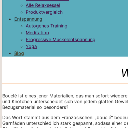
Alle Relaxsessel
Produktvergleich
Entspannung
Autogenes Training
Meditation
Progressive Muskelentspannung
Yoga
Blog
W
Bouclé ist eines jener Materialien, das man sofort wieder
und Knötchen unterscheidet sich von jedem glatten Geweb
Bezugsmaterial so besonders?
Das Wort stammt aus dem Französischen: „bouclé“ bedeute
Garnfäden unterschiedlich stark gespannt, sodass einer de