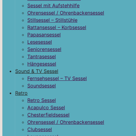
Sessel mit Aufstehhilfe
Ohrensessel / Ohrenbackensessel
Stillsessel – Stillstühle
Rattansessel – Korbsessel
Papasansessel
Lesesessel
Seniorensessel
Tantrasessel
Hängesessel
Sound & TV Sessel
Fernsehsessel – TV Sessel
Soundsessel
Retro
Retro Sessel
Acapulco Sessel
Chesterfieldsessel
Ohrensessel / Ohrenbackensessel
Clubsessel