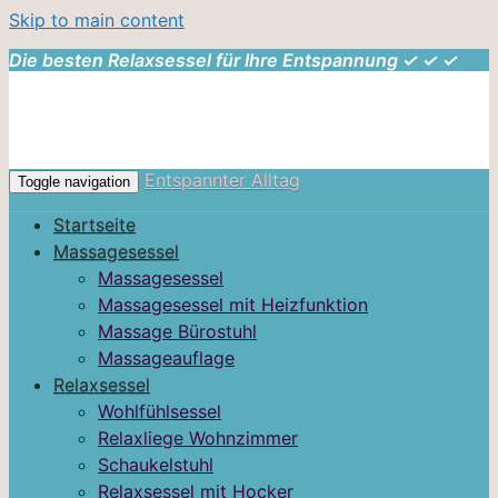
Skip to main content
Die besten Relaxsessel für Ihre Entspannung ✓ ✓ ✓
Entspannter Alltag
Toggle navigation
Startseite
Massagesessel
Massagesessel
Massagesessel mit Heizfunktion
Massage Bürostuhl
Massageauflage
Relaxsessel
Wohlfühlsessel
Relaxliege Wohnzimmer
Schaukelstuhl
Relaxsessel mit Hocker