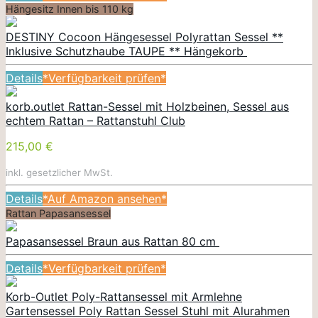
Hängesitz Innen bis 110 kg
DESTINY Cocoon Hängesessel Polyrattan Sessel **
Inklusive Schutzhaube TAUPE ** Hängekorb
Details
*Verfügbarkeit prüfen*
korb.outlet Rattan-Sessel mit Holzbeinen, Sessel aus
echtem Rattan – Rattanstuhl Club
215,00 €
inkl. gesetzlicher MwSt.
Details
*Auf Amazon ansehen*
Rattan Papasansessel
Papasansessel Braun aus Rattan 80 cm
Details
*Verfügbarkeit prüfen*
Korb-Outlet Poly-Rattansessel mit Armlehne
Gartensessel Poly Rattan Sessel Stuhl mit Alurahmen