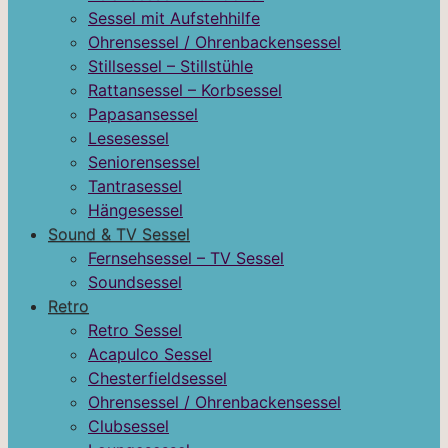
Sessel mit Aufstehhilfe
Ohrensessel / Ohrenbackensessel
Stillsessel – Stillstühle
Rattansessel – Korbsessel
Papasansessel
Lesesessel
Seniorensessel
Tantrasessel
Hängesessel
Sound & TV Sessel
Fernsehsessel – TV Sessel
Soundsessel
Retro
Retro Sessel
Acapulco Sessel
Chesterfieldsessel
Ohrensessel / Ohrenbackensessel
Clubsessel