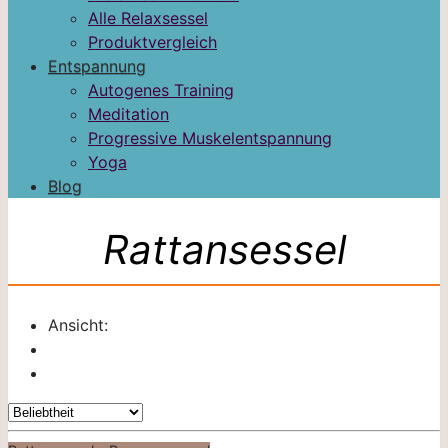
Alle Relaxsessel
Produktvergleich
Entspannung
Autogenes Training
Meditation
Progressive Muskelentspannung
Yoga
Blog
Rattansessel
Ansicht: