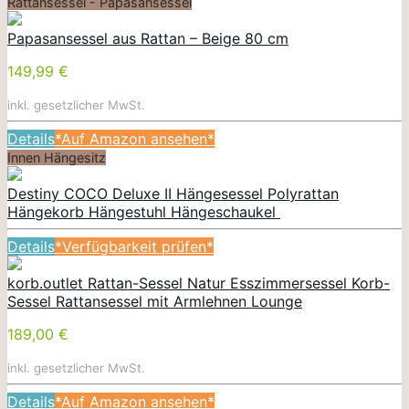
Rattansessel - Papasansessel
Papasansessel aus Rattan – Beige 80 cm
149,99 €
inkl. gesetzlicher MwSt.
Details
*Auf Amazon ansehen*
Innen Hängesitz
Destiny COCO Deluxe II Hängesessel Polyrattan
Hängekorb Hängestuhl Hängeschaukel
Details
*Verfügbarkeit prüfen*
korb.outlet Rattan-Sessel Natur Esszimmersessel Korb-
Sessel Rattansessel mit Armlehnen Lounge
189,00 €
inkl. gesetzlicher MwSt.
Details
*Auf Amazon ansehen*