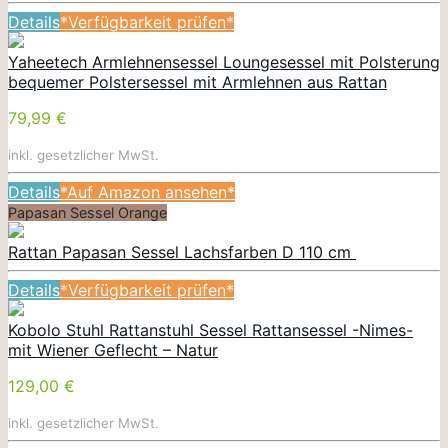
Details
*Verfügbarkeit prüfen*
Yaheetech Armlehnensessel Loungesessel mit Polsterung
bequemer Polstersessel mit Armlehnen aus Rattan
79,99 €
inkl. gesetzlicher MwSt.
Details
*Auf Amazon ansehen*
Papasan Sessel Orange
Rattan Papasan Sessel Lachsfarben D 110 cm
Details
*Verfügbarkeit prüfen*
Kobolo Stuhl Rattanstuhl Sessel Rattansessel -Nimes-
mit Wiener Geflecht – Natur
129,00 €
inkl. gesetzlicher MwSt.