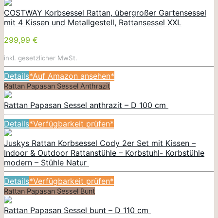
COSTWAY Korbsessel Rattan, übergroßer Gartensessel
mit 4 Kissen und Metallgestell, Rattansessel XXL
299,99 €
inkl. gesetzlicher MwSt.
Details
*Auf Amazon ansehen*
Rattan Papasan Sessel Anthrazit
Rattan Papasan Sessel anthrazit – D 100 cm
Details
*Verfügbarkeit prüfen*
Juskys Rattan Korbsessel Cody 2er Set mit Kissen –
Indoor & Outdoor Rattanstühle – Korbstuhl- Korbstühle
modern – Stühle Natur
Details
*Verfügbarkeit prüfen*
Rattan Papasan Sessel Bunt
Rattan Papasan Sessel bunt – D 110 cm