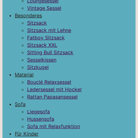
Loungesessel
Vintage Sessel
Besonderes
Sitzsack
Sitzsack mit Lehne
Fatboy Sitzsack
Sitzsack XXL
Sitting Bull Sitzsack
Sesselkissen
Sitzkugel
Material
Bouclé Relaxsessel
Ledersessel mit Hocker
Rattan Papasansessel
Sofa
Liegesofa
Hussensofa
Sofa mit Relaxfunktion
Für Kinder