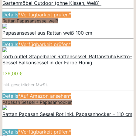
Gartenmöbel Outdoor (ohne Kissen, Weiß)
Details
*Verfügbarkeit prüfen*
Rattan Papasansessel weiß
Papasansessel aus Rattan weiß 100 cm
Details
*Verfügbarkeit prüfen*
korb.outlet Stapelbarer Rattansessel, Rattanstuhl/Bistro-
Sessel Balkonsessel in der Farbe Honig
139,00 €
inkl. gesetzlicher MwSt.
Details
*Auf Amazon ansehen*
Papasan Sessel + Papasanhocker
Rattan Papasan Sessel Rot inkl. Papasanhocker – 110 cm
Details
*Verfügbarkeit prüfen*