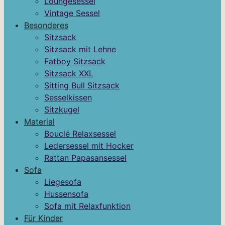
Loungesessel
Vintage Sessel
Besonderes
Sitzsack
Sitzsack mit Lehne
Fatboy Sitzsack
Sitzsack XXL
Sitting Bull Sitzsack
Sesselkissen
Sitzkugel
Material
Bouclé Relaxsessel
Ledersessel mit Hocker
Rattan Papasansessel
Sofa
Liegesofa
Hussensofa
Sofa mit Relaxfunktion
Für Kinder