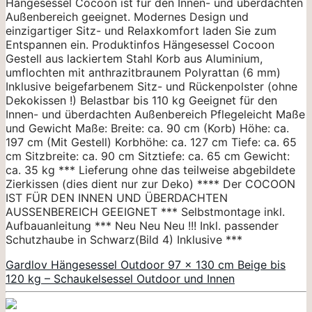
Hängesessel Cocoon ist für den Innen- und überdachten
Außenbereich geeignet. Modernes Design und
einzigartiger Sitz- und Relaxkomfort laden Sie zum
Entspannen ein. Produktinfos Hängesessel Cocoon
Gestell aus lackiertem Stahl Korb aus Aluminium,
umflochten mit anthrazitbraunem Polyrattan (6 mm)
Inklusive beigefarbenem Sitz- und Rückenpolster (ohne
Dekokissen !) Belastbar bis 110 kg Geeignet für den
Innen- und überdachten Außenbereich Pflegeleicht Maße
und Gewicht Maße: Breite: ca. 90 cm (Korb) Höhe: ca.
197 cm (Mit Gestell) Korbhöhe: ca. 127 cm Tiefe: ca. 65
cm Sitzbreite: ca. 90 cm Sitztiefe: ca. 65 cm Gewicht:
ca. 35 kg *** Lieferung ohne das teilweise abgebildete
Zierkissen (dies dient nur zur Deko) **** Der COCOON
IST FÜR DEN INNEN UND ÜBERDACHTEN
AUSSENBEREICH GEEIGNET *** Selbstmontage inkl.
Aufbauanleitung *** Neu Neu Neu !!! Inkl. passender
Schutzhaube in Schwarz(Bild 4) Inklusive ***
Gardlov Hängesessel Outdoor 97 x 130 cm Beige bis
120 kg – Schaukelsessel Outdoor und Innen