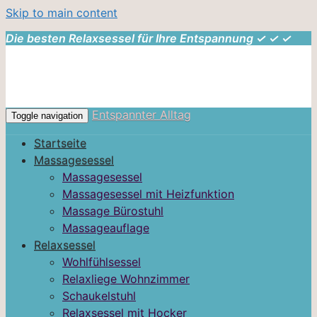
Skip to main content
Die besten Relaxsessel für Ihre Entspannung ✓ ✓ ✓
Entspannter Alltag
Toggle navigation
Startseite
Massagesessel
Massagesessel
Massagesessel mit Heizfunktion
Massage Bürostuhl
Massageauflage
Relaxsessel
Wohlfühlsessel
Relaxliege Wohnzimmer
Schaukelstuhl
Relaxsessel mit Hocker