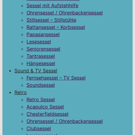
Sessel mit Aufstehhilfe
Ohrensessel / Ohrenbackensessel
Stillsessel – Stillstühle
Rattansessel – Korbsessel
Papasansessel
Lesesessel
Seniorensessel
Tantrasessel
Hängesessel
Sound & TV Sessel
Fernsehsessel – TV Sessel
Soundsessel
Retro
Retro Sessel
Acapulco Sessel
Chesterfieldsessel
Ohrensessel / Ohrenbackensessel
Clubsessel