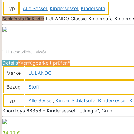
Typ
Alle Sessel
,
Kindersessel
,
Kindersofa
LULANDO Classic Kindersofa Kinderses
Schlafsofa für Kinder
inkl. gesetzlicher MwSt.
Details
*Verfügbarkeit prüfen*
Marke
LULANDO
Bezug
Stoff
Typ
Alle Sessel
,
Kinder Schlafsofa
,
Kindersessel
,
K
Knorrtoys 68356 – Kindersessel – „Jungle“, Grün
34,00 €