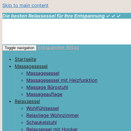
Skip to main content
Die besten Relaxsessel für Ihre Entspannung ✓ ✓ ✓
Entspannter Alltag
Toggle navigation
Startseite
Massagesessel
Massagesessel
Massagesessel mit Heizfunktion
Massage Bürostuhl
Massageauflage
Relaxsessel
Wohlfühlsessel
Relaxliege Wohnzimmer
Schaukelstuhl
Relaxsessel mit Hocker