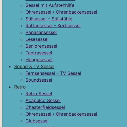
Sessel mit Aufstehhilfe
Ohrensessel / Ohrenbackensessel
Stillsessel – Stillstühle
Rattansessel – Korbsessel
Papasansessel
Lesesessel
Seniorensessel
Tantrasessel
Hängesessel
Sound & TV Sessel
Fernsehsessel – TV Sessel
Soundsessel
Retro
Retro Sessel
Acapulco Sessel
Chesterfieldsessel
Ohrensessel / Ohrenbackensessel
Clubsessel