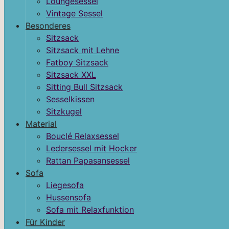
Loungesessel
Vintage Sessel
Besonderes
Sitzsack
Sitzsack mit Lehne
Fatboy Sitzsack
Sitzsack XXL
Sitting Bull Sitzsack
Sesselkissen
Sitzkugel
Material
Bouclé Relaxsessel
Ledersessel mit Hocker
Rattan Papasansessel
Sofa
Liegesofa
Hussensofa
Sofa mit Relaxfunktion
Für Kinder