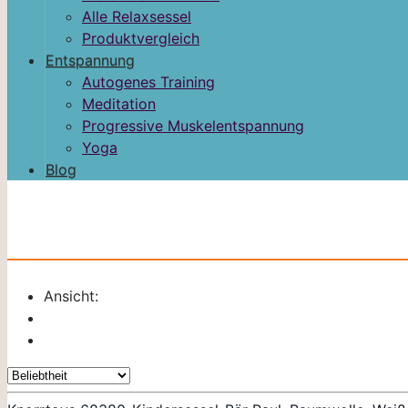
Alle Relaxsessel
Produktvergleich
Entspannung
Autogenes Training
Meditation
Progressive Muskelentspannung
Yoga
Blog
Ansicht: