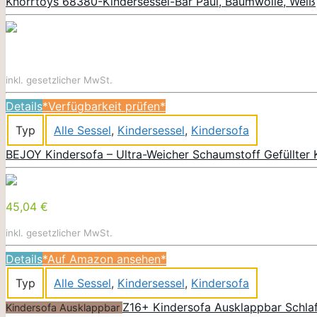
Knorrtoys 68380-Kindersessel-Bär Paul, Baumwolle, Weiß
inkl. gesetzlicher MwSt.
Details
*Verfügbarkeit prüfen*
Typ
Alle Sessel
,
Kindersessel
,
Kindersofa
BEJOY Kindersofa – Ultra-Weicher Schaumstoff Gefüllter 
45,04 €
inkl. gesetzlicher MwSt.
Details
*Auf Amazon ansehen*
Typ
Alle Sessel
,
Kindersessel
,
Kindersofa
Z16+ Kindersofa Ausklappbar Schlaf
Kindersofa Ausklappbar