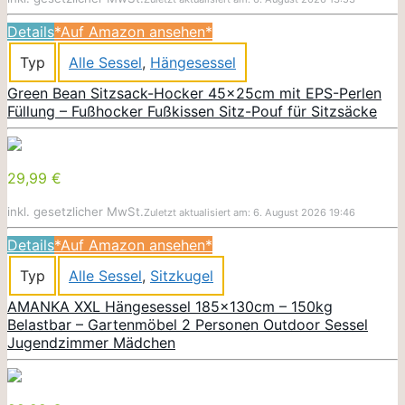
Details
*Auf Amazon ansehen*
Typ
Alle Sessel
,
Hängesessel
Green Bean Sitzsack-Hocker 45x25cm mit EPS-Perlen
Füllung – Fußhocker Fußkissen Sitz-Pouf für Sitzsäcke
29,99 €
inkl. gesetzlicher MwSt.
Zuletzt aktualisiert am: 6. August 2026 19:46
Details
*Auf Amazon ansehen*
Typ
Alle Sessel
,
Sitzkugel
AMANKA XXL Hängesessel 185x130cm – 150kg
Belastbar – Gartenmöbel 2 Personen Outdoor Sessel
Jugendzimmer Mädchen