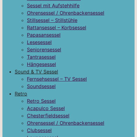
Sessel mit Aufstehhilfe
Ohrensessel / Ohrenbackensessel
Stillsessel – Stillstühle
Rattansessel – Korbsessel
Papasansessel
Lesesessel
Seniorensessel
Tantrasessel
Hängesessel
Sound & TV Sessel
Fernsehsessel – TV Sessel
Soundsessel
Retro
Retro Sessel
Acapulco Sessel
Chesterfieldsessel
Ohrensessel / Ohrenbackensessel
Clubsessel