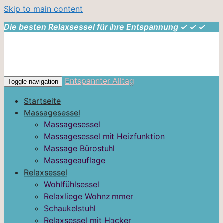
Skip to main content
Die besten Relaxsessel für Ihre Entspannung ✓ ✓ ✓
Entspannter Alltag
Toggle navigation
Startseite
Massagesessel
Massagesessel
Massagesessel mit Heizfunktion
Massage Bürostuhl
Massageauflage
Relaxsessel
Wohlfühlsessel
Relaxliege Wohnzimmer
Schaukelstuhl
Relaxsessel mit Hocker