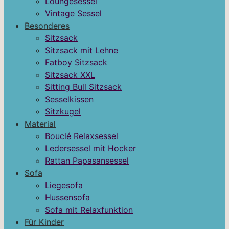
Loungesessel
Vintage Sessel
Besonderes
Sitzsack
Sitzsack mit Lehne
Fatboy Sitzsack
Sitzsack XXL
Sitting Bull Sitzsack
Sesselkissen
Sitzkugel
Material
Bouclé Relaxsessel
Ledersessel mit Hocker
Rattan Papasansessel
Sofa
Liegesofa
Hussensofa
Sofa mit Relaxfunktion
Für Kinder