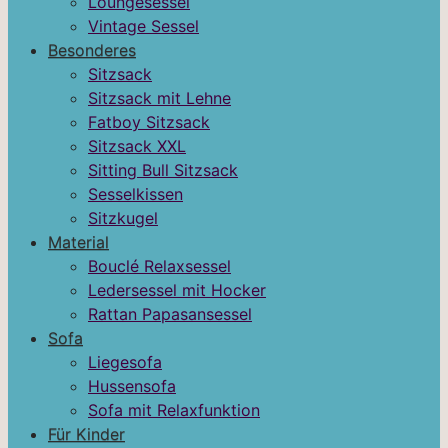
Loungesessel
Vintage Sessel
Besonderes
Sitzsack
Sitzsack mit Lehne
Fatboy Sitzsack
Sitzsack XXL
Sitting Bull Sitzsack
Sesselkissen
Sitzkugel
Material
Bouclé Relaxsessel
Ledersessel mit Hocker
Rattan Papasansessel
Sofa
Liegesofa
Hussensofa
Sofa mit Relaxfunktion
Für Kinder