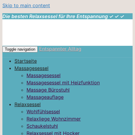
Skip to main content
Die besten Relaxsessel für Ihre Entspannung ✓ ✓ ✓
Entspannter Alltag
Toggle navigation
Startseite
Massagesessel
Massagesessel
Massagesessel mit Heizfunktion
Massage Bürostuhl
Massageauflage
Relaxsessel
Wohlfühlsessel
Relaxliege Wohnzimmer
Schaukelstuhl
Relaxsessel mit Hocker