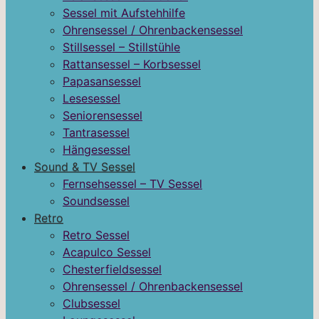
Sessel mit Aufstehhilfe
Ohrensessel / Ohrenbackensessel
Stillsessel – Stillstühle
Rattansessel – Korbsessel
Papasansessel
Lesesessel
Seniorensessel
Tantrasessel
Hängesessel
Sound & TV Sessel
Fernsehsessel – TV Sessel
Soundsessel
Retro
Retro Sessel
Acapulco Sessel
Chesterfieldsessel
Ohrensessel / Ohrenbackensessel
Clubsessel