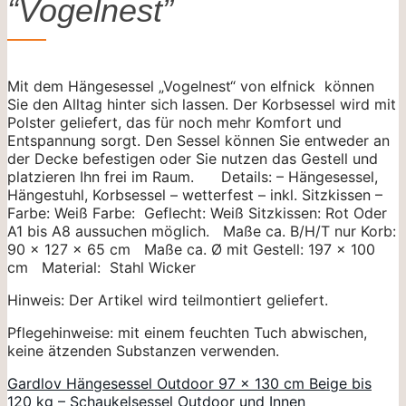
“Vogelnest”
Mit dem Hängesessel „Vogelnest“ von elfnick können
Sie den Alltag hinter sich lassen. Der Korbsessel wird mit
Polster geliefert, das für noch mehr Komfort und
Entspannung sorgt. Den Sessel können Sie entweder an
der Decke befestigen oder Sie nutzen das Gestell und
platzieren Ihn frei im Raum. Details: – Hängesessel,
Hängestuhl, Korbsessel – wetterfest – inkl. Sitzkissen –
Farbe: Weiß Farbe: Geflecht: Weiß Sitzkissen: Rot Oder
A1 bis A8 aussuchen möglich. Maße ca. B/H/T nur Korb:
90 x 127 x 65 cm Maße ca. Ø mit Gestell: 197 x 100
cm Material: Stahl Wicker
Hinweis: Der Artikel wird teilmontiert geliefert.
Pflegehinweise: mit einem feuchten Tuch abwischen,
keine ätzenden Substanzen verwenden.
Gardlov Hängesessel Outdoor 97 x 130 cm Beige bis
120 kg – Schaukelsessel Outdoor und Innen