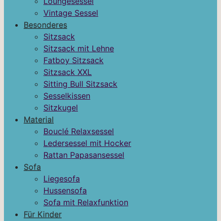
Loungesessel
Vintage Sessel
Besonderes
Sitzsack
Sitzsack mit Lehne
Fatboy Sitzsack
Sitzsack XXL
Sitting Bull Sitzsack
Sesselkissen
Sitzkugel
Material
Bouclé Relaxsessel
Ledersessel mit Hocker
Rattan Papasansessel
Sofa
Liegesofa
Hussensofa
Sofa mit Relaxfunktion
Für Kinder