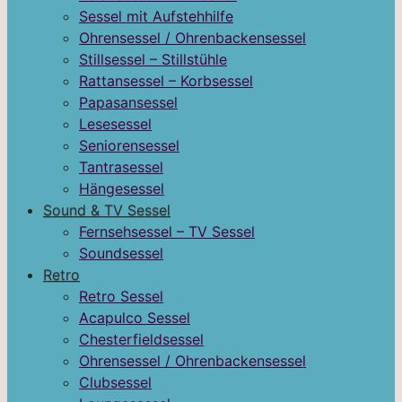
Sessel mit Aufstehhilfe
Ohrensessel / Ohrenbackensessel
Stillsessel – Stillstühle
Rattansessel – Korbsessel
Papasansessel
Lesesessel
Seniorensessel
Tantrasessel
Hängesessel
Sound & TV Sessel
Fernsehsessel – TV Sessel
Soundsessel
Retro
Retro Sessel
Acapulco Sessel
Chesterfieldsessel
Ohrensessel / Ohrenbackensessel
Clubsessel