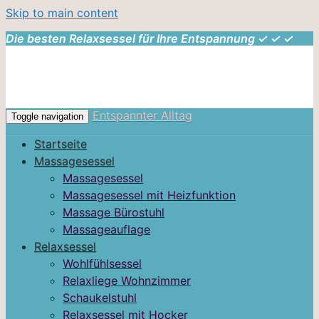
Skip to main content
Die besten Relaxsessel für Ihre Entspannung ✓ ✓ ✓
Entspannter Alltag
Toggle navigation
Startseite
Massagesessel
Massagesessel
Massagesessel mit Heizfunktion
Massage Bürostuhl
Massageauflage
Relaxsessel
Wohlfühlsessel
Relaxliege Wohnzimmer
Schaukelstuhl
Relaxsessel mit Hocker