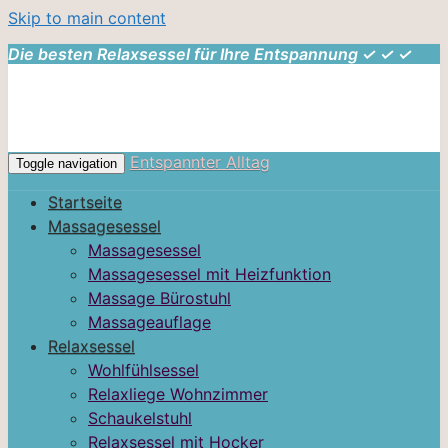
Skip to main content
Die besten Relaxsessel für Ihre Entspannung ✓ ✓ ✓
Entspannter Alltag
Toggle navigation
Startseite
Massagesessel
Massagesessel
Massagesessel mit Heizfunktion
Massage Bürostuhl
Massageauflage
Relaxsessel
Wohlfühlsessel
Relaxliege Wohnzimmer
Schaukelstuhl
Relaxsessel mit Hocker