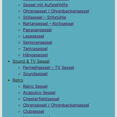
Sessel mit Aufstehhilfe
Ohrensessel / Ohrenbackensessel
Stillsessel – Stillstühle
Rattansessel – Korbsessel
Papasansessel
Lesesessel
Seniorensessel
Tantrasessel
Hängesessel
Sound & TV Sessel
Fernsehsessel – TV Sessel
Soundsessel
Retro
Retro Sessel
Acapulco Sessel
Chesterfieldsessel
Ohrensessel / Ohrenbackensessel
Clubsessel