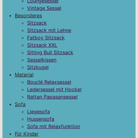
Loungesessel
Vintage Sessel
Besonderes
Sitzsack
Sitzsack mit Lehne
Fatboy Sitzsack
Sitzsack XXL
Sitting Bull Sitzsack
Sesselkissen
Sitzkugel
Material
Bouclé Relaxsessel
Ledersessel mit Hocker
Rattan Papasansessel
Sofa
Liegesofa
Hussensofa
Sofa mit Relaxfunktion
Für Kinder