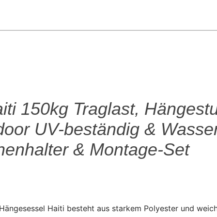
i 150kg Traglast, Hängestu
or UV-beständig & Wasserfes
chenhalter & Montage-Set
er KESSER Hängesessel Haiti besteht aus starkem Polyester und 