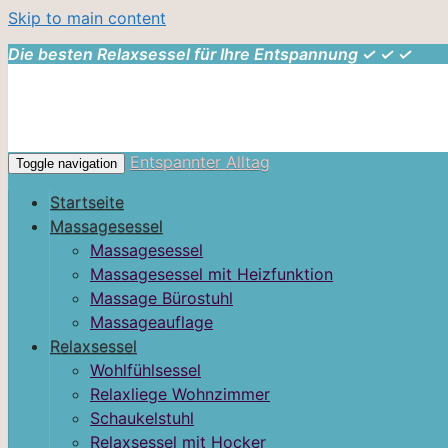
Skip to main content
Die besten Relaxsessel für Ihre Entspannung ✓ ✓ ✓
Entspannter Alltag
Toggle navigation
Startseite
Massagesessel
Massagesessel
Massagesessel mit Heizfunktion
Massage Bürostuhl
Massageauflage
Relaxsessel
Wohlfühlsessel
Relaxliege Wohnzimmer
Schaukelstuhl
Relaxsessel mit Hocker