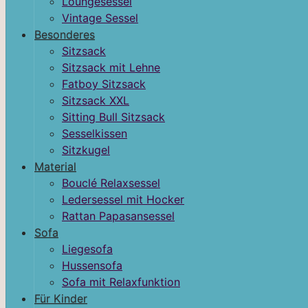
Loungesessel
Vintage Sessel
Besonderes
Sitzsack
Sitzsack mit Lehne
Fatboy Sitzsack
Sitzsack XXL
Sitting Bull Sitzsack
Sesselkissen
Sitzkugel
Material
Bouclé Relaxsessel
Ledersessel mit Hocker
Rattan Papasansessel
Sofa
Liegesofa
Hussensofa
Sofa mit Relaxfunktion
Für Kinder