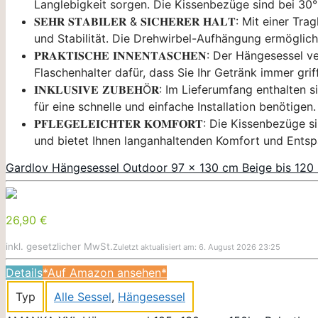
Langlebigkeit sorgen. Die Kissenbezüge sind bei 3
𝐒𝐄𝐇𝐑 𝐒𝐓𝐀𝐁𝐈𝐋𝐄𝐑 & 𝐒𝐈𝐂𝐇𝐄𝐑𝐄𝐑 𝐇𝐀𝐋𝐓: Mi
und Stabilität. Die Drehwirbel-Aufhängung ermöglich
𝐏𝐑𝐀𝐊𝐓𝐈𝐒𝐂𝐇𝐄 𝐈𝐍𝐍𝐄𝐍𝐓𝐀𝐒𝐂𝐇𝐄𝐍: Der Hänge
Flaschenhalter dafür, dass Sie Ihr Getränk immer grif
𝐈𝐍𝐊𝐋𝐔𝐒𝐈𝐕𝐄 𝐙𝐔𝐁𝐄𝐇Ö𝐑: Im Lieferumfang entha
für eine schnelle und einfache Installation benötigen.
𝐏𝐅𝐋𝐄𝐆𝐄𝐋𝐄𝐈𝐂𝐇𝐓𝐄𝐑 𝐊𝐎𝐌𝐅𝐎𝐑𝐓: Die Kisse
und bietet Ihnen langanhaltenden Komfort und Ents
Gardlov Hängesessel Outdoor 97 x 130 cm Beige bis 120 
26,90 €
inkl. gesetzlicher MwSt.
Zuletzt aktualisiert am: 6. August 2026 23:25
Details
*Auf Amazon ansehen*
Typ
Alle Sessel
,
Hängesessel