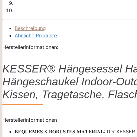
Beschreibung
Ähnliche Produkte
Herstellerinformationen:
KESSER® Hängesessel Hait
Hängeschaukel Indoor-Outdo
Kissen, Tragetasche, Flas
Herstellerinformationen
𝐁𝐄𝐐𝐔𝐄𝐌𝐄𝐒 & 𝐑𝐎𝐁𝐔𝐒𝐓𝐄𝐒 𝐌𝐀𝐓𝐄𝐑𝐈𝐀𝐋: D