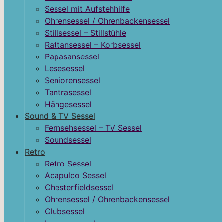
Sessel mit Aufstehhilfe
Ohrensessel / Ohrenbackensessel
Stillsessel – Stillstühle
Rattansessel – Korbsessel
Papasansessel
Lesesessel
Seniorensessel
Tantrasessel
Hängesessel
Sound & TV Sessel
Fernsehsessel – TV Sessel
Soundsessel
Retro
Retro Sessel
Acapulco Sessel
Chesterfieldsessel
Ohrensessel / Ohrenbackensessel
Clubsessel