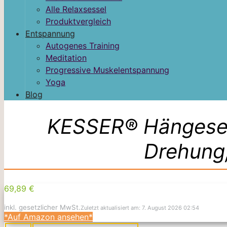
Alle Relaxsessel
Produktvergleich
Entspannung
Autogenes Training
Meditation
Progressive Muskelentspannung
Yoga
Blog
KESSER® Hängesess
Drehung
69,89 €
inkl. gesetzlicher MwSt.
Zuletzt aktualisiert am: 7. August 2026 02:54
*Auf Amazon ansehen*