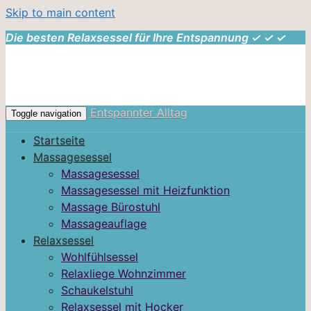
Skip to main content
Die besten Relaxsessel für Ihre Entspannung ✓ ✓ ✓
Entspannter Alltag
Toggle navigation
Startseite
Massagesessel
Massagesessel
Massagesessel mit Heizfunktion
Massage Bürostuhl
Massageauflage
Relaxsessel
Wohlfühlsessel
Relaxliege Wohnzimmer
Schaukelstuhl
Relaxsessel mit Hocker