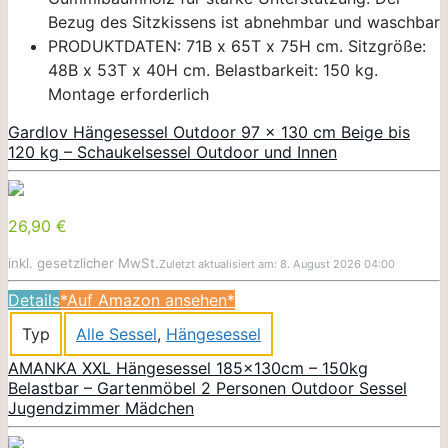
Bezug des Sitzkissens ist abnehmbar und waschbar
PRODUKTDATEN: 71B x 65T x 75H cm. Sitzgröße:
48B x 53T x 40H cm. Belastbarkeit: 150 kg.
Montage erforderlich
Gardlov Hängesessel Outdoor 97 x 130 cm Beige bis
120 kg – Schaukelsessel Outdoor und Innen
26,90 €
inkl. gesetzlicher MwSt.
Zuletzt aktualisiert am: 8. August 2026 04:00
Details
*Auf Amazon ansehen*
Typ
Alle Sessel
,
Hängesessel
AMANKA XXL Hängesessel 185x130cm – 150kg
Belastbar – Gartenmöbel 2 Personen Outdoor Sessel
Jugendzimmer Mädchen