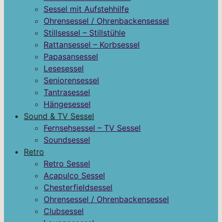
Sessel mit Aufstehhilfe
Ohrensessel / Ohrenbackensessel
Stillsessel – Stillstühle
Rattansessel – Korbsessel
Papasansessel
Lesesessel
Seniorensessel
Tantrasessel
Hängesessel
Sound & TV Sessel
Fernsehsessel – TV Sessel
Soundsessel
Retro
Retro Sessel
Acapulco Sessel
Chesterfieldsessel
Ohrensessel / Ohrenbackensessel
Clubsessel