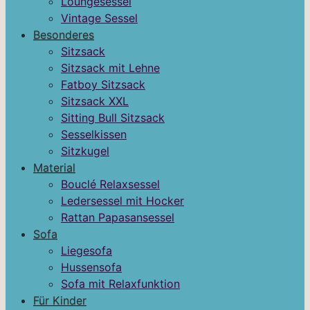
Loungesessel
Vintage Sessel
Besonderes
Sitzsack
Sitzsack mit Lehne
Fatboy Sitzsack
Sitzsack XXL
Sitting Bull Sitzsack
Sesselkissen
Sitzkugel
Material
Bouclé Relaxsessel
Ledersessel mit Hocker
Rattan Papasansessel
Sofa
Liegesofa
Hussensofa
Sofa mit Relaxfunktion
Für Kinder