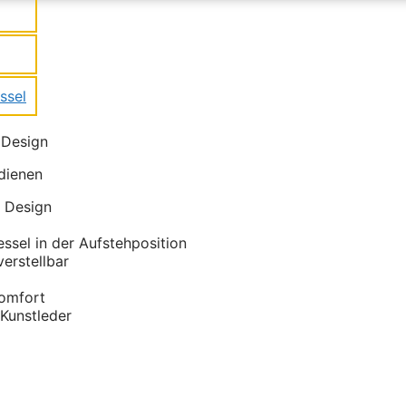
ssel
 Design
dienen
n Design
ssel in der Aufstehposition
verstellbar
komfort
 Kunstleder