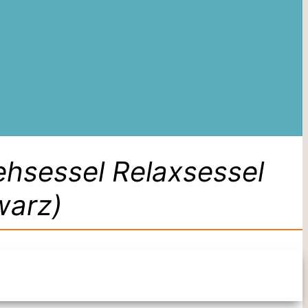
hsessel Relaxsessel
warz)