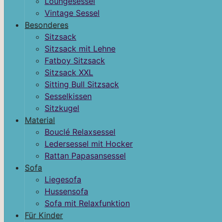
Loungesessel
Vintage Sessel
Besonderes
Sitzsack
Sitzsack mit Lehne
Fatboy Sitzsack
Sitzsack XXL
Sitting Bull Sitzsack
Sesselkissen
Sitzkugel
Material
Bouclé Relaxsessel
Ledersessel mit Hocker
Rattan Papasansessel
Sofa
Liegesofa
Hussensofa
Sofa mit Relaxfunktion
Für Kinder