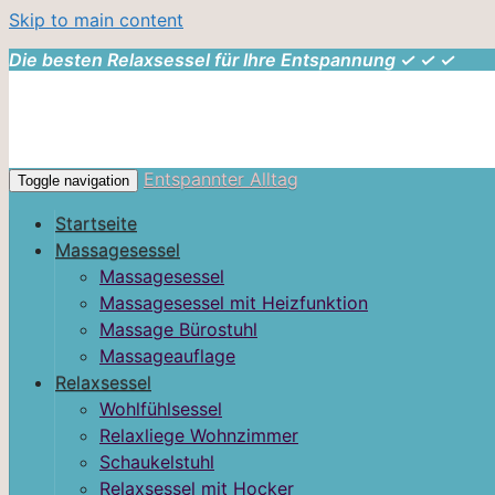
Skip to main content
Die besten Relaxsessel für Ihre Entspannung ✓ ✓ ✓
Entspannter Alltag
Toggle navigation
Startseite
Massagesessel
Massagesessel
Massagesessel mit Heizfunktion
Massage Bürostuhl
Massageauflage
Relaxsessel
Wohlfühlsessel
Relaxliege Wohnzimmer
Schaukelstuhl
Relaxsessel mit Hocker