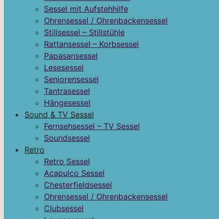
Sessel mit Aufstehhilfe
Ohrensessel / Ohrenbackensessel
Stillsessel – Stillstühle
Rattansessel – Korbsessel
Papasansessel
Lesesessel
Seniorensessel
Tantrasessel
Hängesessel
Sound & TV Sessel
Fernsehsessel – TV Sessel
Soundsessel
Retro
Retro Sessel
Acapulco Sessel
Chesterfieldsessel
Ohrensessel / Ohrenbackensessel
Clubsessel