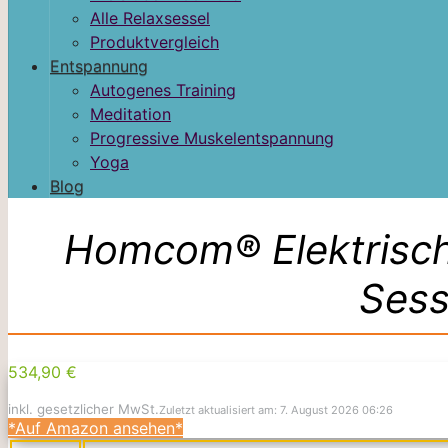
Alle Relaxsessel
Produktvergleich
Entspannung
Autogenes Training
Meditation
Progressive Muskelentspannung
Yoga
Blog
Homcom® Elektrisch
Sess
534,90 €
inkl. gesetzlicher MwSt.
Zuletzt aktualisiert am: 7. August 2026 06:26
*Auf Amazon ansehen*