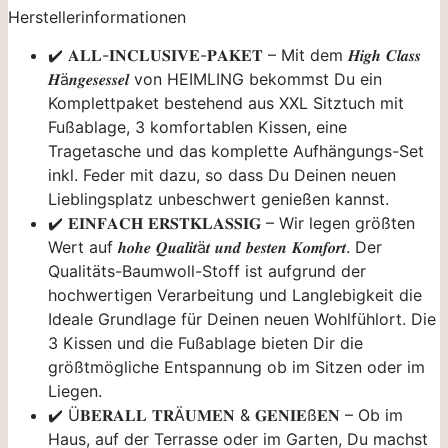
Herstellerinformationen
✔️ 𝐀𝐋𝐋-𝐈𝐍𝐂𝐋𝐔𝐒𝐈𝐕𝐄-𝐏𝐀𝐊𝐄𝐓 – Mit dem 𝑯𝒊𝒈𝒉 𝑪𝒍𝒂𝒔𝒔
𝑯ä𝒏𝒈𝒆𝒔𝒆𝒔𝒔𝒆𝒍 von HEIMLING bekommst Du ein
Komplettpaket bestehend aus XXL Sitztuch mit
Fußablage, 3 komfortablen Kissen, eine
Tragetasche und das komplette Aufhängungs-Set
inkl. Feder mit dazu, so dass Du Deinen neuen
Lieblingsplatz unbeschwert genießen kannst.
✔️ 𝐄𝐈𝐍𝐅𝐀𝐂𝐇 𝐄𝐑𝐒𝐓𝐊𝐋𝐀𝐒𝐒𝐈𝐆 – Wir legen größten
Wert auf 𝒉𝒐𝒉𝒆 𝑸𝒖𝒂𝒍𝒊𝒕ä𝒕 𝒖𝒏𝒅 𝒃𝒆𝒔𝒕𝒆𝒏 𝑲𝒐𝒎𝒇𝒐𝒓𝒕. Der
Qualitäts-Baumwoll-Stoff ist aufgrund der
hochwertigen Verarbeitung und Langlebigkeit die
Ideale Grundlage für Deinen neuen Wohlfühlort. Die
3 Kissen und die Fußablage bieten Dir die
größtmögliche Entspannung ob im Sitzen oder im
Liegen.
✔️ Ü𝐁𝐄𝐑𝐀𝐋𝐋 𝐓𝐑Ä𝐔𝐌𝐄𝐍 & 𝐆𝐄𝐍𝐈𝐄ß𝐄𝐍 – Ob im
Haus, auf der Terrasse oder im Garten, Du machst