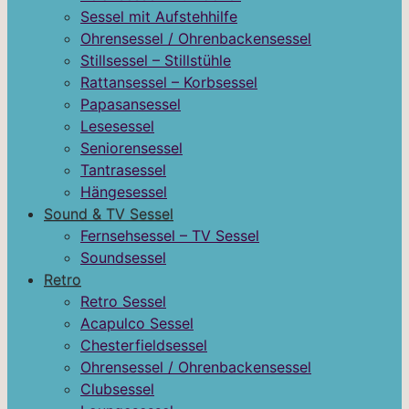
Sessel mit Aufstehhilfe
Ohrensessel / Ohrenbackensessel
Stillsessel – Stillstühle
Rattansessel – Korbsessel
Papasansessel
Lesesessel
Seniorensessel
Tantrasessel
Hängesessel
Sound & TV Sessel
Fernsehsessel – TV Sessel
Soundsessel
Retro
Retro Sessel
Acapulco Sessel
Chesterfieldsessel
Ohrensessel / Ohrenbackensessel
Clubsessel