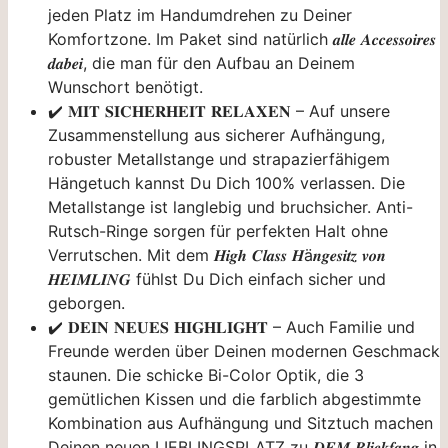
jeden Platz im Handumdrehen zu Deiner
Komfortzone. Im Paket sind natürlich 𝒂𝒍𝒍𝒆 𝑨𝒄𝒄𝒆𝒔𝒔𝒐𝒊𝒓𝒆𝒔
𝒅𝒂𝒃𝒆𝒊, die man für den Aufbau an Deinem
Wunschort benötigt.
✔️ 𝐌𝐈𝐓 𝐒𝐈𝐂𝐇𝐄𝐑𝐇𝐄𝐈𝐓 𝐑𝐄𝐋𝐀𝐗𝐄𝐍 – Auf unsere
Zusammenstellung aus sicherer Aufhängung,
robuster Metallstange und strapazierfähigem
Hängetuch kannst Du Dich 100% verlassen. Die
Metallstange ist langlebig und bruchsicher. Anti-
Rutsch-Ringe sorgen für perfekten Halt ohne
Verrutschen. Mit dem 𝑯𝒊𝒈𝒉 𝑪𝒍𝒂𝒔𝒔 𝑯ä𝒏𝒈𝒆𝒔𝒊𝒕𝒛 𝒗𝒐𝒏
𝑯𝑬𝑰𝑴𝑳𝑰𝑵𝑮 fühlst Du Dich einfach sicher und
geborgen.
✔️ 𝐃𝐄𝐈𝐍 𝐍𝐄𝐔𝐄𝐒 𝐇𝐈𝐆𝐇𝐋𝐈𝐆𝐇𝐓 – Auch Familie und
Freunde werden über Deinen modernen Geschmack
staunen. Die schicke Bi-Color Optik, die 3
gemütlichen Kissen und die farblich abgestimmte
Kombination aus Aufhängung und Sitztuch machen
Deinen neuen LIEBLINGSPLATZ zu 𝑫𝑬𝑴 𝑩𝒍𝒊𝒄𝒌𝒇𝒂𝒏𝒈 in