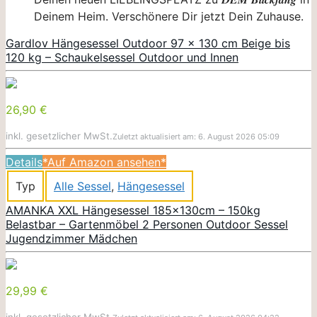
Deinem Heim. Verschönere Dir jetzt Dein Zuhause.
Gardlov Hängesessel Outdoor 97 x 130 cm Beige bis
120 kg – Schaukelsessel Outdoor und Innen
26,90 €
inkl. gesetzlicher MwSt.
Zuletzt aktualisiert am: 6. August 2026 05:09
Details
*Auf Amazon ansehen*
Typ
Alle Sessel
,
Hängesessel
AMANKA XXL Hängesessel 185x130cm – 150kg
Belastbar – Gartenmöbel 2 Personen Outdoor Sessel
Jugendzimmer Mädchen
29,99 €
inkl. gesetzlicher MwSt.