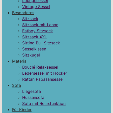
Loungesessel
Vintage Sessel
Besonderes
Sitzsack
Sitzsack mit Lehne
Fatboy Sitzsack
Sitzsack XXL
Sitting Bull Sitzsack
Sesselkissen
Sitzkugel
Material
Bouclé Relaxsessel
Ledersessel mit Hocker
Rattan Papasansessel
Sofa
Liegesofa
Hussensofa
Sofa mit Relaxfunktion
Für Kinder