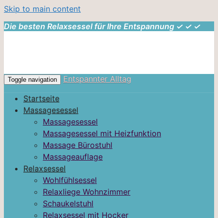
Skip to main content
Die besten Relaxsessel für Ihre Entspannung ✓ ✓ ✓
Entspannter Alltag
Toggle navigation
Startseite
Massagesessel
Massagesessel
Massagesessel mit Heizfunktion
Massage Bürostuhl
Massageauflage
Relaxsessel
Wohlfühlsessel
Relaxliege Wohnzimmer
Schaukelstuhl
Relaxsessel mit Hocker