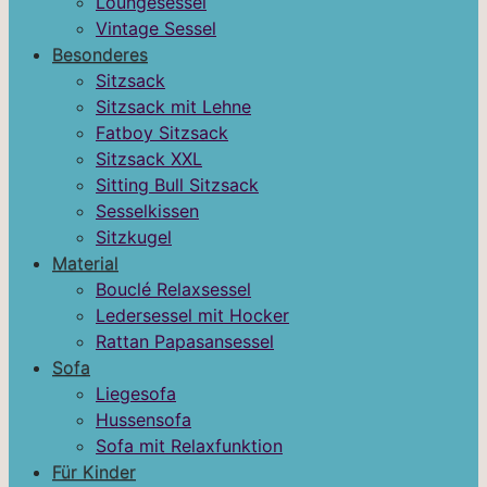
Loungesessel
Vintage Sessel
Besonderes
Sitzsack
Sitzsack mit Lehne
Fatboy Sitzsack
Sitzsack XXL
Sitting Bull Sitzsack
Sesselkissen
Sitzkugel
Material
Bouclé Relaxsessel
Ledersessel mit Hocker
Rattan Papasansessel
Sofa
Liegesofa
Hussensofa
Sofa mit Relaxfunktion
Für Kinder