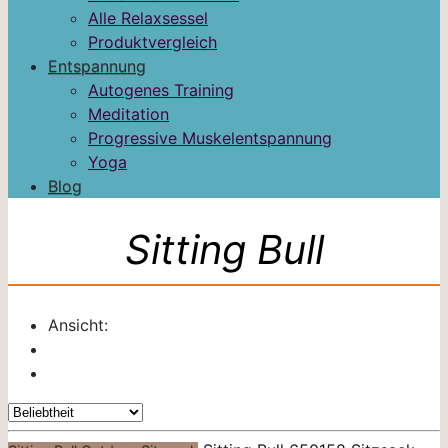
Alle Relaxsessel
Produktvergleich
Entspannung
Autogenes Training
Meditation
Progressive Muskelentspannung
Yoga
Blog
Sitting Bull
Ansicht: