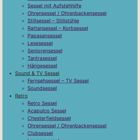
Sessel mit Aufstehhilfe
Ohrensessel / Ohrenbackensessel
Stillsessel – Stillstühle
Rattansessel – Korbsessel
Papasansessel
Lesesessel
Seniorensessel
Tantrasessel
Hängesessel
Sound & TV Sessel
Fernsehsessel – TV Sessel
Soundsessel
Retro
Retro Sessel
Acapulco Sessel
Chesterfieldsessel
Ohrensessel / Ohrenbackensessel
Clubsessel