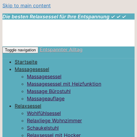
Skip to main content
Die besten Relaxsessel für Ihre Entspannung ✓ ✓ ✓
Entspannter Alltag
Toggle navigation
Startseite
Massagesessel
Massagesessel
Massagesessel mit Heizfunktion
Massage Bürostuhl
Massageauflage
Relaxsessel
Wohlfühlsessel
Relaxliege Wohnzimmer
Schaukelstuhl
Relaxsessel mit Hocker