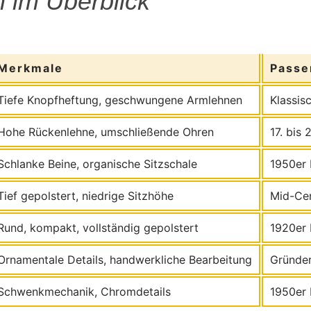
n im Überblick
Merkmale
Passe
Tiefe Knopfheftung, geschwungene Armlehnen
Klassisc
Hohe Rückenlehne, umschließende Ohren
17. bis 
Schlanke Beine, organische Sitzschale
1950er 
Tief gepolstert, niedrige Sitzhöhe
Mid-Ce
Rund, kompakt, vollständig gepolstert
1920er 
Ornamentale Details, handwerkliche Bearbeitung
Gründer
Schwenkmechanik, Chromdetails
1950er 