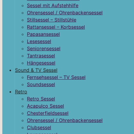
Sessel mit Aufstehhilfe
Ohrensessel / Ohrenbackensessel
Stillsessel – Stillstühle
Rattansessel – Korbsessel
Papasansessel
Lesesessel
Seniorensessel
Tantrasessel
Hängesessel
Sound & TV Sessel
Fernsehsessel – TV Sessel
Soundsessel
Retro
Retro Sessel
Acapulco Sessel
Chesterfieldsessel
Ohrensessel / Ohrenbackensessel
Clubsessel