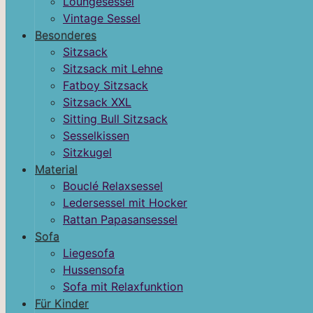
Loungesessel
Vintage Sessel
Besonderes
Sitzsack
Sitzsack mit Lehne
Fatboy Sitzsack
Sitzsack XXL
Sitting Bull Sitzsack
Sesselkissen
Sitzkugel
Material
Bouclé Relaxsessel
Ledersessel mit Hocker
Rattan Papasansessel
Sofa
Liegesofa
Hussensofa
Sofa mit Relaxfunktion
Für Kinder