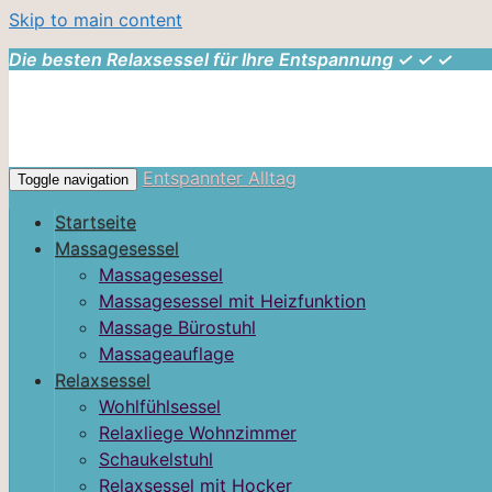
Skip to main content
Die besten Relaxsessel für Ihre Entspannung ✓ ✓ ✓
Entspannter Alltag
Toggle navigation
Startseite
Massagesessel
Massagesessel
Massagesessel mit Heizfunktion
Massage Bürostuhl
Massageauflage
Relaxsessel
Wohlfühlsessel
Relaxliege Wohnzimmer
Schaukelstuhl
Relaxsessel mit Hocker