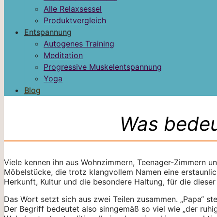
Alle Relaxsessel
Produktvergleich
Entspannung
Autogenes Training
Meditation
Progressive Muskelentspannung
Yoga
Blog
Was bedeu
Viele kennen ihn aus Wohnzimmern, Teenager-Zimmern un
Möbelstücke, die trotz klangvollem Namen eine erstaunlich
Herkunft, Kultur und die besondere Haltung, für die dieser
Das Wort setzt sich aus zwei Teilen zusammen. „Papa“ steh
Der Begriff bedeutet also sinngemäß so viel wie „der ruhig