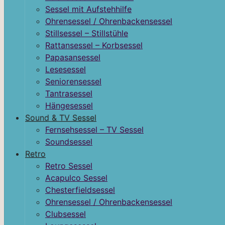
Sessel mit Aufstehhilfe
Ohrensessel / Ohrenbackensessel
Stillsessel – Stillstühle
Rattansessel – Korbsessel
Papasansessel
Lesesessel
Seniorensessel
Tantrasessel
Hängesessel
Sound & TV Sessel
Fernsehsessel – TV Sessel
Soundsessel
Retro
Retro Sessel
Acapulco Sessel
Chesterfieldsessel
Ohrensessel / Ohrenbackensessel
Clubsessel