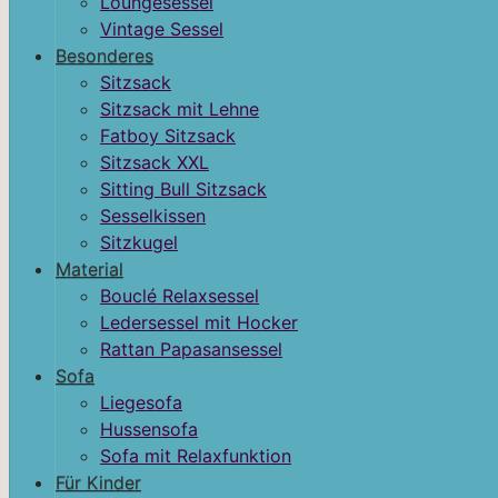
Loungesessel
Vintage Sessel
Besonderes
Sitzsack
Sitzsack mit Lehne
Fatboy Sitzsack
Sitzsack XXL
Sitting Bull Sitzsack
Sesselkissen
Sitzkugel
Material
Bouclé Relaxsessel
Ledersessel mit Hocker
Rattan Papasansessel
Sofa
Liegesofa
Hussensofa
Sofa mit Relaxfunktion
Für Kinder