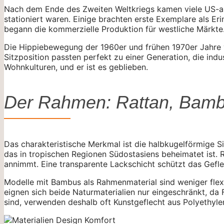
Nach dem Ende des Zweiten Weltkriegs kamen viele US-ame
stationiert waren. Einige brachten erste Exemplare als E
begann die kommerzielle Produktion für westliche Märkte
Die Hippiebewegung der 1960er und frühen 1970er Jahre ve
Sitzposition passten perfekt zu einer Generation, die ind
Wohnkulturen, und er ist es geblieben.
Der Rahmen: Rattan, Bamb
Das charakteristische Merkmal ist die halbkugelförmige S
das in tropischen Regionen Südostasiens beheimatet ist. R
annimmt. Eine transparente Lackschicht schützt das Gefle
Modelle mit Bambus als Rahmenmaterial sind weniger flexib
eignen sich beide Naturmaterialien nur eingeschränkt, da 
sind, verwenden deshalb oft Kunstgeflecht aus Polyethylen