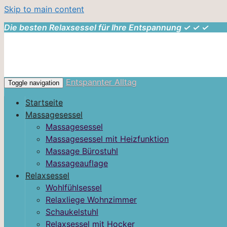
Skip to main content
Die besten Relaxsessel für Ihre Entspannung ✓ ✓ ✓
Entspannter Alltag
Toggle navigation
Startseite
Massagesessel
Massagesessel
Massagesessel mit Heizfunktion
Massage Bürostuhl
Massageauflage
Relaxsessel
Wohlfühlsessel
Relaxliege Wohnzimmer
Schaukelstuhl
Relaxsessel mit Hocker