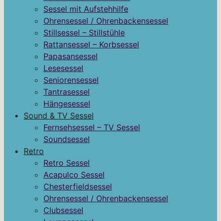
Sessel mit Aufstehhilfe
Ohrensessel / Ohrenbackensessel
Stillsessel – Stillstühle
Rattansessel – Korbsessel
Papasansessel
Lesesessel
Seniorensessel
Tantrasessel
Hängesessel
Sound & TV Sessel
Fernsehsessel – TV Sessel
Soundsessel
Retro
Retro Sessel
Acapulco Sessel
Chesterfieldsessel
Ohrensessel / Ohrenbackensessel
Clubsessel