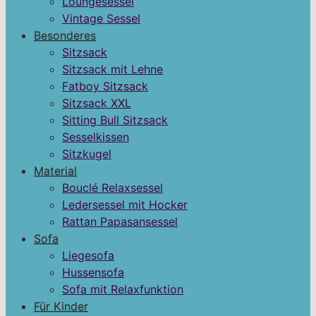
Loungesessel
Vintage Sessel
Besonderes
Sitzsack
Sitzsack mit Lehne
Fatboy Sitzsack
Sitzsack XXL
Sitting Bull Sitzsack
Sesselkissen
Sitzkugel
Material
Bouclé Relaxsessel
Ledersessel mit Hocker
Rattan Papasansessel
Sofa
Liegesofa
Hussensofa
Sofa mit Relaxfunktion
Für Kinder