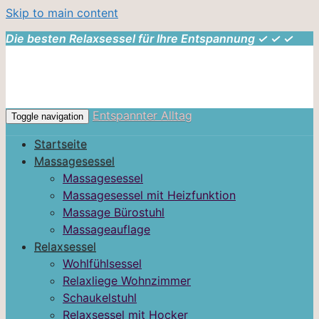
Skip to main content
Die besten Relaxsessel für Ihre Entspannung ✓ ✓ ✓
Entspannter Alltag
Toggle navigation
Startseite
Massagesessel
Massagesessel
Massagesessel mit Heizfunktion
Massage Bürostuhl
Massageauflage
Relaxsessel
Wohlfühlsessel
Relaxliege Wohnzimmer
Schaukelstuhl
Relaxsessel mit Hocker