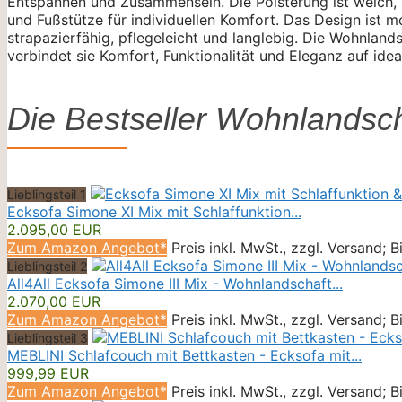
Entspannen und Zusammensein. Die Polsterung ist weich, s
und Fußstütze für individuellen Komfort. Das Design ist m
strapazierfähig, pflegeleicht und langlebig. Die Wohnland
verbindet sie Komfort, Funktionalität und Eleganz auf idea
Die Bestseller Wohnlandsch
Lieblingsteil 1
Ecksofa Simone XI Mix mit Schlaffunktion...
2.095,00 EUR
Zum Amazon Angebot*
Preis inkl. MwSt., zzgl. Versand; 
Lieblingsteil 2
All4All Ecksofa Simone III Mix - Wohnlandschaft...
2.070,00 EUR
Zum Amazon Angebot*
Preis inkl. MwSt., zzgl. Versand; 
Lieblingsteil 3
MEBLINI Schlafcouch mit Bettkasten - Ecksofa mit...
999,99 EUR
Zum Amazon Angebot*
Preis inkl. MwSt., zzgl. Versand; 