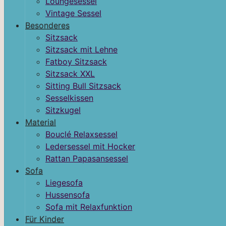
Loungesessel
Vintage Sessel
Besonderes
Sitzsack
Sitzsack mit Lehne
Fatboy Sitzsack
Sitzsack XXL
Sitting Bull Sitzsack
Sesselkissen
Sitzkugel
Material
Bouclé Relaxsessel
Ledersessel mit Hocker
Rattan Papasansessel
Sofa
Liegesofa
Hussensofa
Sofa mit Relaxfunktion
Für Kinder