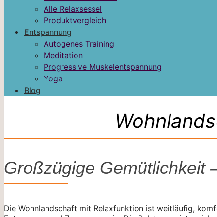
Alle Relaxsessel
Produktvergleich
Entspannung
Autogenes Training
Meditation
Progressive Muskelentspannung
Yoga
Blog
Wohnlandsc
Großzügige Gemütlichkeit
Die Wohnlandschaft mit Relaxfunktion ist weitläufig, komf