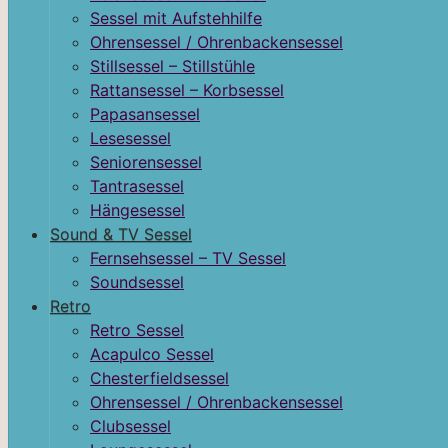
Sessel mit Aufstehhilfe
Ohrensessel / Ohrenbackensessel
Stillsessel – Stillstühle
Rattansessel – Korbsessel
Papasansessel
Lesesessel
Seniorensessel
Tantrasessel
Hängesessel
Sound & TV Sessel
Fernsehsessel – TV Sessel
Soundsessel
Retro
Retro Sessel
Acapulco Sessel
Chesterfieldsessel
Ohrensessel / Ohrenbackensessel
Clubsessel