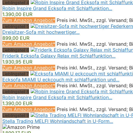
Lieblingsteil 4
Robin Inspire Grand Ecksofa mit Schlaffunktion...
1.390,00 EUR
Zum Amazon Angebot*
Preis inkl. MwSt., zzgl. Versand; 
Lieblingsteil 5
Dreisitzer-Sofa mit hochwertiger...
899,00 EUR
Zum Amazon Angebot*
Preis inkl. MwSt., zzgl. Versand; 
Lieblingsteil 6
Friderik Ecksofa Galaxy Relax mit Schlaffunktion...
1.930,95 EUR
Zum Amazon Angebot*
Preis inkl. MwSt., zzgl. Versand; 
Lieblingsteil 7
Ecksofa MIAMI U eckcouch mit schlaffunktion und...
Zum Amazon Angebot*
Preis inkl. MwSt., zzgl. Versand; 
Lieblingsteil 8
Robin Inspire Grand Ecksofa mit Schlaffunktion...
1.390,00 EUR
Zum Amazon Angebot*
Preis inkl. MwSt., zzgl. Versand; 
Lieblingsteil 9
Stella Trading MELFI Wohnlandschaft in U-Form...
1.899,17 EUR