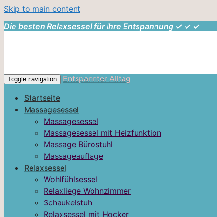
Skip to main content
Die besten Relaxsessel für Ihre Entspannung ✓ ✓ ✓
Entspannter Alltag
Toggle navigation
Startseite
Massagesessel
Massagesessel
Massagesessel mit Heizfunktion
Massage Bürostuhl
Massageauflage
Relaxsessel
Wohlfühlsessel
Relaxliege Wohnzimmer
Schaukelstuhl
Relaxsessel mit Hocker