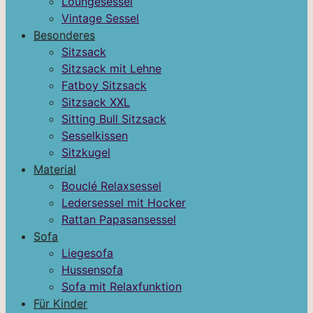
Loungesessel
Vintage Sessel
Besonderes
Sitzsack
Sitzsack mit Lehne
Fatboy Sitzsack
Sitzsack XXL
Sitting Bull Sitzsack
Sesselkissen
Sitzkugel
Material
Bouclé Relaxsessel
Ledersessel mit Hocker
Rattan Papasansessel
Sofa
Liegesofa
Hussensofa
Sofa mit Relaxfunktion
Für Kinder