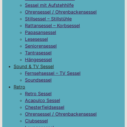
Sessel mit Aufstehhilfe
Ohrensessel / Ohrenbackensessel
Stillsessel – Stillstühle
Rattansessel – Korbsessel
Papasansessel
Lesesessel
Seniorensessel
Tantrasessel
Hängesessel
Sound & TV Sessel
Fernsehsessel – TV Sessel
Soundsessel
Retro
Retro Sessel
Acapulco Sessel
Chesterfieldsessel
Ohrensessel / Ohrenbackensessel
Clubsessel