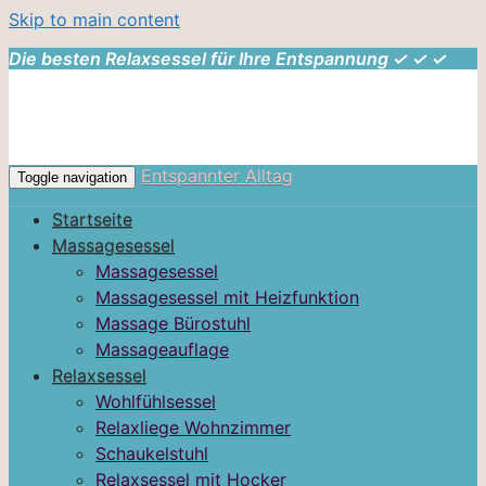
Skip to main content
Die besten Relaxsessel für Ihre Entspannung ✓ ✓ ✓
Entspannter Alltag
Toggle navigation
Startseite
Massagesessel
Massagesessel
Massagesessel mit Heizfunktion
Massage Bürostuhl
Massageauflage
Relaxsessel
Wohlfühlsessel
Relaxliege Wohnzimmer
Schaukelstuhl
Relaxsessel mit Hocker