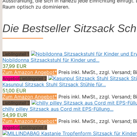
Ausstrahlung, die sich in nahezu jede Einrichtung einfügt
Raum optisch zu dominieren.
Die Bestseller Sitzsack Sc
Lieblingsteil 1
Nobildonna Sitzsackstuhl für Kinder und...
37,99 EUR
Zum Amazon Angebot*
Preis inkl. MwSt., zzgl. Versand; 
Angebot
Lieblingsteil 2
Kasunpul Sitzsack Stuhl Sitzsack Stühle für...
51,00 EUR
Zum Amazon Angebot*
Preis inkl. MwSt., zzgl. Versand; 
Lieblingsteil 3
chilly pilley Sitzsack aus Cord mit EPS-Füllung...
54,99 EUR
Zum Amazon Angebot*
Preis inkl. MwSt., zzgl. Versand; 
Angebot
Lieblingsteil 4