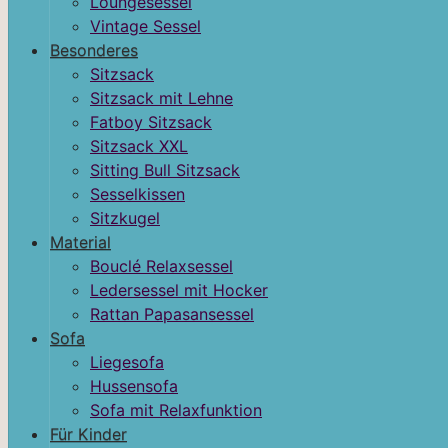
Loungesessel
Vintage Sessel
Besonderes
Sitzsack
Sitzsack mit Lehne
Fatboy Sitzsack
Sitzsack XXL
Sitting Bull Sitzsack
Sesselkissen
Sitzkugel
Material
Bouclé Relaxsessel
Ledersessel mit Hocker
Rattan Papasansessel
Sofa
Liegesofa
Hussensofa
Sofa mit Relaxfunktion
Für Kinder