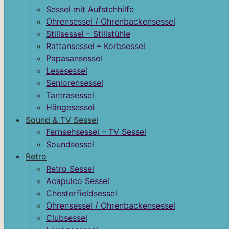
Sessel mit Aufstehhilfe
Ohrensessel / Ohrenbackensessel
Stillsessel – Stillstühle
Rattansessel – Korbsessel
Papasansessel
Lesesessel
Seniorensessel
Tantrasessel
Hängesessel
Sound & TV Sessel
Fernsehsessel – TV Sessel
Soundsessel
Retro
Retro Sessel
Acapulco Sessel
Chesterfieldsessel
Ohrensessel / Ohrenbackensessel
Clubsessel