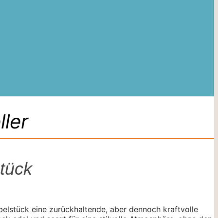
ler
stück
belstück eine zurückhaltende, aber dennoch kraftvolle