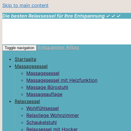
Skip to main content
Die besten Relaxsessel für Ihre Entspannung ✓ ✓ ✓
Entspannter Alltag
Toggle navigation
Startseite
Massagesessel
Massagesessel
Massagesessel mit Heizfunktion
Massage Bürostuhl
Massageauflage
Relaxsessel
Wohlfühlsessel
Relaxliege Wohnzimmer
Schaukelstuhl
Relaxsessel mit Hocker