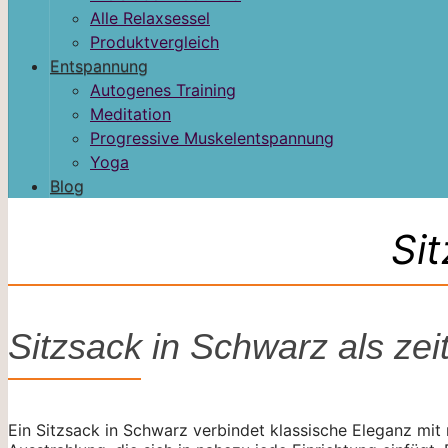
Alle Relaxsessel
Produktvergleich
Entspannung
Autogenes Training
Meditation
Progressive Muskelentspannung
Yoga
Blog
Si
Sitzsack in Schwarz als ze
Ein Sitzsack in Schwarz verbindet klassische Eleganz mit