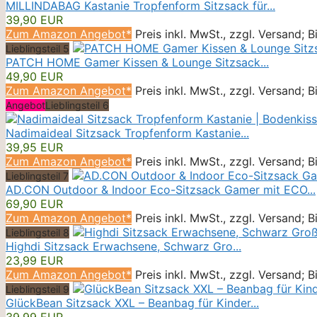
MILLINDABAG Kastanie Tropfenform Sitzsack für...
39,90 EUR
Zum Amazon Angebot*
Preis inkl. MwSt., zzgl. Versand; 
Lieblingsteil 5
PATCH HOME Gamer Kissen & Lounge Sitzsack...
49,90 EUR
Zum Amazon Angebot*
Preis inkl. MwSt., zzgl. Versand; 
Angebot
Lieblingsteil 6
Nadimaideal Sitzsack Tropfenform Kastanie...
39,95 EUR
Zum Amazon Angebot*
Preis inkl. MwSt., zzgl. Versand; 
Lieblingsteil 7
AD.CON Outdoor & Indoor Eco-Sitzsack Gamer mit ECO...
69,90 EUR
Zum Amazon Angebot*
Preis inkl. MwSt., zzgl. Versand; 
Lieblingsteil 8
Highdi Sitzsack Erwachsene, Schwarz Gro...
23,99 EUR
Zum Amazon Angebot*
Preis inkl. MwSt., zzgl. Versand; 
Lieblingsteil 9
GlückBean Sitzsack XXL – Beanbag für Kinder...
39,99 EUR