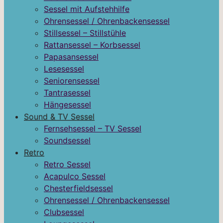
Sessel mit Aufstehhilfe
Ohrensessel / Ohrenbackensessel
Stillsessel – Stillstühle
Rattansessel – Korbsessel
Papasansessel
Lesesessel
Seniorensessel
Tantrasessel
Hängesessel
Sound & TV Sessel
Fernsehsessel – TV Sessel
Soundsessel
Retro
Retro Sessel
Acapulco Sessel
Chesterfieldsessel
Ohrensessel / Ohrenbackensessel
Clubsessel