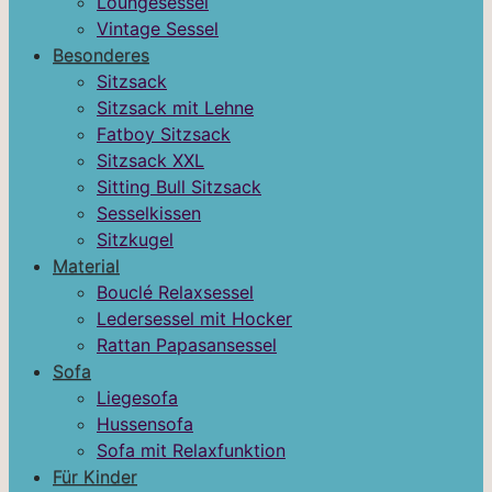
Loungesessel
Vintage Sessel
Besonderes
Sitzsack
Sitzsack mit Lehne
Fatboy Sitzsack
Sitzsack XXL
Sitting Bull Sitzsack
Sesselkissen
Sitzkugel
Material
Bouclé Relaxsessel
Ledersessel mit Hocker
Rattan Papasansessel
Sofa
Liegesofa
Hussensofa
Sofa mit Relaxfunktion
Für Kinder