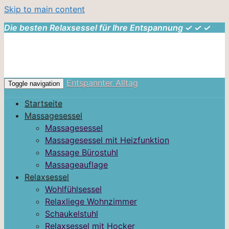
Skip to main content
Die besten Relaxsessel für Ihre Entspannung ✓ ✓ ✓
Entspannter Alltag
Toggle navigation
Startseite
Massagesessel
Massagesessel
Massagesessel mit Heizfunktion
Massage Bürostuhl
Massageauflage
Relaxsessel
Wohlfühlsessel
Relaxliege Wohnzimmer
Schaukelstuhl
Relaxsessel mit Hocker