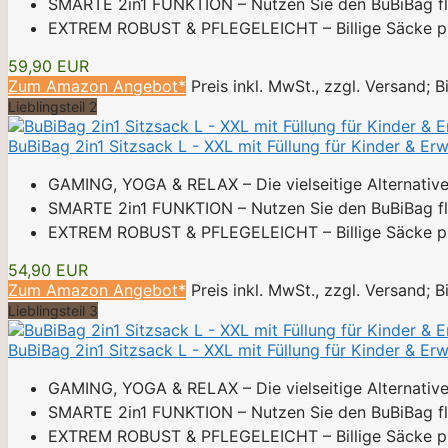
SMARTE 2in1 FUNKTION – Nutzen Sie den BuBiBag flex
EXTREM ROBUST & PFLEGELEICHT – Billige Säcke plat
59,90 EUR
Zum Amazon Angebot*
Preis inkl. MwSt., zzgl. Versand; 
Lieblingsteil 2
BuBiBag 2in1 Sitzsack L - XXL mit Füllung für Kinder & E
GAMING, YOGA & RELAX – Die vielseitige Alternative z
SMARTE 2in1 FUNKTION – Nutzen Sie den BuBiBag flex
EXTREM ROBUST & PFLEGELEICHT – Billige Säcke plat
54,90 EUR
Zum Amazon Angebot*
Preis inkl. MwSt., zzgl. Versand; 
Lieblingsteil 3
BuBiBag 2in1 Sitzsack L - XXL mit Füllung für Kinder & E
GAMING, YOGA & RELAX – Die vielseitige Alternative z
SMARTE 2in1 FUNKTION – Nutzen Sie den BuBiBag flex
EXTREM ROBUST & PFLEGELEICHT – Billige Säcke plat