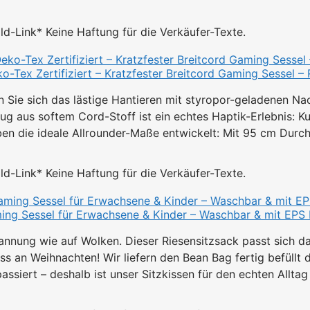
Bild-Link* Keine Haftung für die Verkäufer-Texte.
-Tex Zertifiziert – Kratzfester Breitcord Gaming Sessel – 
e sich das lästige Hantieren mit styropor-geladenen Nach
s softem Cord-Stoff ist ein echtes Haptik-Erlebnis: Kus
 die ideale Allrounder-Maße entwickelt: Mit 95 cm Durch
Bild-Link* Keine Haftung für die Verkäufer-Texte.
g Sessel für Erwachsene & Kinder – Waschbar & mit EPS Fü
g wie auf Wolken. Dieser Riesensitzsack passt sich dank 
n Weihnachten! Wir liefern den Bean Bag fertig befüllt dir
rt – deshalb ist unser Sitzkissen für den echten Alltag 