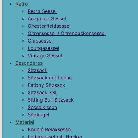
Retro
Retro Sessel
Acapulco Sessel
Chesterfieldsessel
Ohrensessel / Ohrenbackensessel
Clubsessel
Loungesessel
Vintage Sessel
Besonderes
Sitzsack
Sitzsack mit Lehne
Fatboy Sitzsack
Sitzsack XXL
Sitting Bull Sitzsack
Sesselkissen
Sitzkugel
Material
Bouclé Relaxsessel
Ledersessel mit Hocker