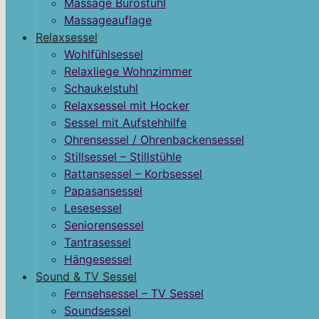
Massage Bürostuhl
Massageauflage
Relaxsessel
Wohlfühlsessel
Relaxliege Wohnzimmer
Schaukelstuhl
Relaxsessel mit Hocker
Sessel mit Aufstehhilfe
Ohrensessel / Ohrenbackensessel
Stillsessel – Stillstühle
Rattansessel – Korbsessel
Papasansessel
Lesesessel
Seniorensessel
Tantrasessel
Hängesessel
Sound & TV Sessel
Fernsehsessel – TV Sessel
Soundsessel