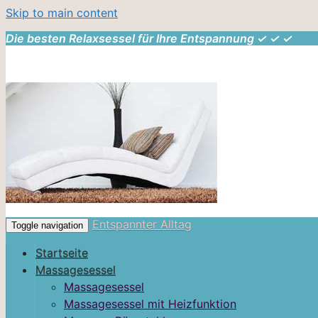
Skip to main content
Die besten Relaxsessel für Ihre Entspannung ✓ ✓ ✓
Entspannter Alltag
Toggle navigation
Startseite
Massagesessel
Massagesessel
Massagesessel mit Heizfunktion