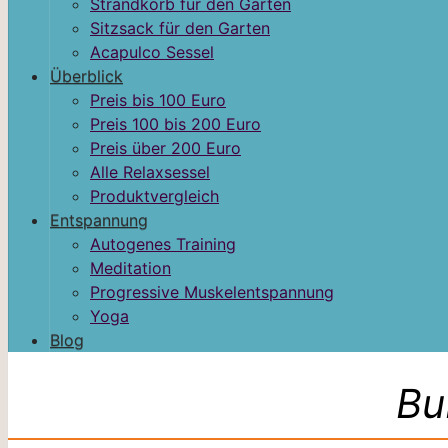
Strandkorb für den Garten
Sitzsack für den Garten
Acapulco Sessel
Überblick
Preis bis 100 Euro
Preis 100 bis 200 Euro
Preis über 200 Euro
Alle Relaxsessel
Produktvergleich
Entspannung
Autogenes Training
Meditation
Progressive Muskelentspannung
Yoga
Blog
Bu