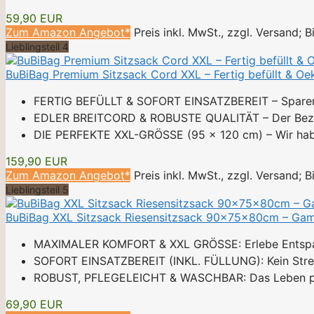
59,90 EUR
Zum Amazon Angebot*
Preis inkl. MwSt., zzgl. Versand; 
Lieblingsteil 4
BuBiBag Premium Sitzsack Cord XXL – Fertig befüllt & Oeko
FERTIG BEFÜLLT & SOFORT EINSATZBEREIT – Sparen Si
EDLER BREITCORD & ROBUSTE QUALITÄT – Der Bezug au
DIE PERFEKTE XXL-GRÖSSE (95 x 120 cm) – Wir haben
159,90 EUR
Zum Amazon Angebot*
Preis inkl. MwSt., zzgl. Versand; 
Lieblingsteil 5
BuBiBag XXL Sitzsack Riesensitzsack 90x75x80cm – Gamin
MAXIMALER KOMFORT & XXL GRÖSSE: Erlebe Entspannun
SOFORT EINSATZBEREIT (INKL. FÜLLUNG): Kein Stress a
ROBUST, PFLEGELEICHT & WASCHBAR: Das Leben passie
69,90 EUR