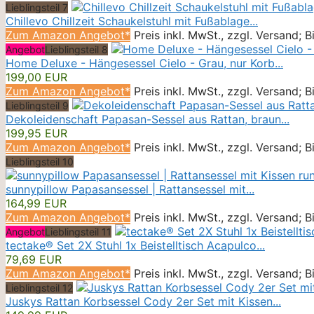
Lieblingsteil 7
Chillevo Chillzeit Schaukelstuhl mit Fußablage...
Zum Amazon Angebot*
Preis inkl. MwSt., zzgl. Versand; 
Angebot
Lieblingsteil 8
Home Deluxe - Hängesessel Cielo - Grau, nur Korb...
199,00 EUR
Zum Amazon Angebot*
Preis inkl. MwSt., zzgl. Versand; 
Lieblingsteil 9
Dekoleidenschaft Papasan-Sessel aus Rattan, braun...
199,95 EUR
Zum Amazon Angebot*
Preis inkl. MwSt., zzgl. Versand; 
Lieblingsteil 10
sunnypillow Papasansessel | Rattansessel mit...
164,99 EUR
Zum Amazon Angebot*
Preis inkl. MwSt., zzgl. Versand; 
Angebot
Lieblingsteil 11
tectake® Set 2X Stuhl 1x Beistelltisch Acapulco...
79,69 EUR
Zum Amazon Angebot*
Preis inkl. MwSt., zzgl. Versand; 
Lieblingsteil 12
Juskys Rattan Korbsessel Cody 2er Set mit Kissen...