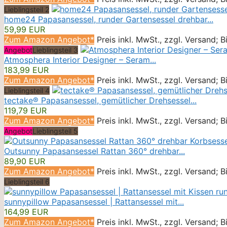
Lieblingsteil 2
home24 Papasansessel, runder Gartensessel drehbar...
59,99 EUR
Zum Amazon Angebot*
Preis inkl. MwSt., zzgl. Versand; 
Angebot
Lieblingsteil 3
Atmosphera Interior Designer – Seram...
183,99 EUR
Zum Amazon Angebot*
Preis inkl. MwSt., zzgl. Versand; 
Lieblingsteil 4
tectake® Papasansessel, gemütlicher Drehsessel...
119,79 EUR
Zum Amazon Angebot*
Preis inkl. MwSt., zzgl. Versand; 
Angebot
Lieblingsteil 5
Outsunny Papasansessel Rattan 360° drehbar...
89,90 EUR
Zum Amazon Angebot*
Preis inkl. MwSt., zzgl. Versand; 
Lieblingsteil 6
sunnypillow Papasansessel | Rattansessel mit...
164,99 EUR
Zum Amazon Angebot*
Preis inkl. MwSt., zzgl. Versand; 