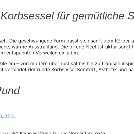
 Korbsessel für gemütliche S
isch. Die geschwungene Form passt sich sanft dem Körper a
liche, warme Ausstrahlung. Die offene Flechtstruktur sorgt 
zum entspannten Verweilen einladen.
le ein – von modern über rustikal bis hin zu tropisch inspi
t verbindet der runde Korbsessel Komfort, Ästhetik und nat
Rund
Bild-Link* Keine Haftung für die Verkäufer-Texte.