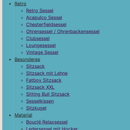
Retro
Retro Sessel
Acapulco Sessel
Chesterfieldsessel
Ohrensessel / Ohrenbackensessel
Clubsessel
Loungesessel
Vintage Sessel
Besonderes
Sitzsack
Sitzsack mit Lehne
Fatboy Sitzsack
Sitzsack XXL
Sitting Bull Sitzsack
Sesselkissen
Sitzkugel
Material
Bouclé Relaxsessel
Ledersessel mit Hocker