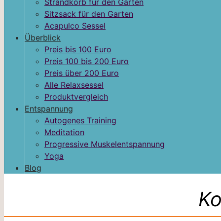
Strandkorb für den Garten
Sitzsack für den Garten
Acapulco Sessel
Überblick
Preis bis 100 Euro
Preis 100 bis 200 Euro
Preis über 200 Euro
Alle Relaxsessel
Produktvergleich
Entspannung
Autogenes Training
Meditation
Progressive Muskelentspannung
Yoga
Blog
Ko