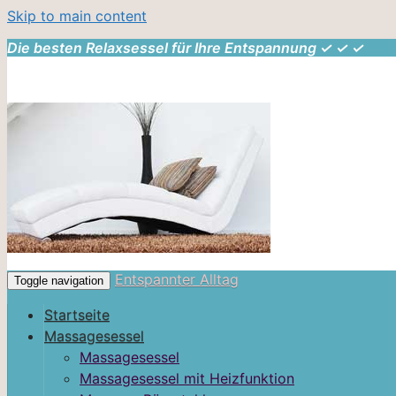
Skip to main content
Die besten Relaxsessel für Ihre Entspannung ✓ ✓ ✓
Entspannter Alltag
Toggle navigation
Startseite
Massagesessel
Massagesessel
Massagesessel mit Heizfunktion