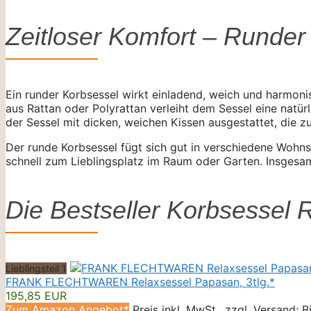
Zeitloser Komfort – Runder
Ein runder Korbsessel wirkt einladend, weich und harmon
aus Rattan oder Polyrattan verleiht dem Sessel eine natür
der Sessel mit dicken, weichen Kissen ausgestattet, die 
Der runde Korbsessel fügt sich gut in verschiedene Wohnsti
schnell zum Lieblingsplatz im Raum oder Garten. Insgesam
Die Bestseller Korbsessel 
Lieblingsteil 1
FRANK FLECHTWAREN Relaxsessel Papasan, 3tlg.*
195,85 EUR
Zum Amazon Angebot*
Preis inkl. MwSt., zzgl. Versand; 