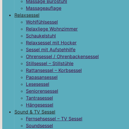
Massage Bürostuhl
Massageauflage
Relaxsessel
Wohlfühlsessel
Relaxliege Wohnzimmer
Schaukelstuhl
Relaxsessel mit Hocker
Sessel mit Aufstehhilfe
Ohrensessel / Ohrenbackensessel
Stillsessel – Stillstühle
Rattansessel – Korbsessel
Papasansessel
Lesesessel
Seniorensessel
Tantrasessel
Hängesessel
Sound & TV Sessel
Fernsehsessel – TV Sessel
Soundsessel