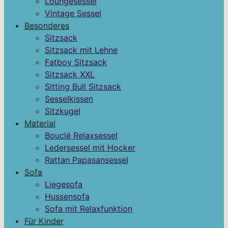
Loungesessel
Vintage Sessel
Besonderes
Sitzsack
Sitzsack mit Lehne
Fatboy Sitzsack
Sitzsack XXL
Sitting Bull Sitzsack
Sesselkissen
Sitzkugel
Material
Bouclé Relaxsessel
Ledersessel mit Hocker
Rattan Papasansessel
Sofa
Liegesofa
Hussensofa
Sofa mit Relaxfunktion
Für Kinder