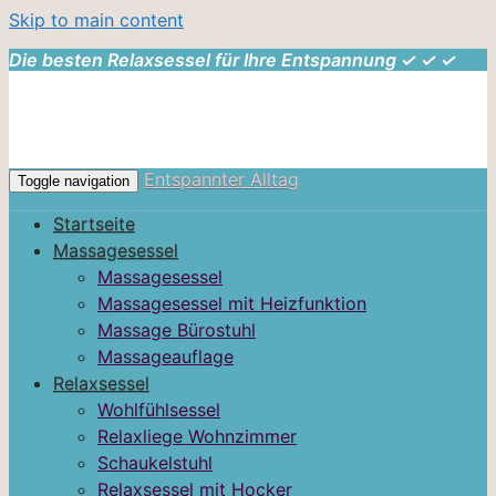
Skip to main content
Die besten Relaxsessel für Ihre Entspannung ✓ ✓ ✓
Entspannter Alltag
Toggle navigation
Startseite
Massagesessel
Massagesessel
Massagesessel mit Heizfunktion
Massage Bürostuhl
Massageauflage
Relaxsessel
Wohlfühlsessel
Relaxliege Wohnzimmer
Schaukelstuhl
Relaxsessel mit Hocker