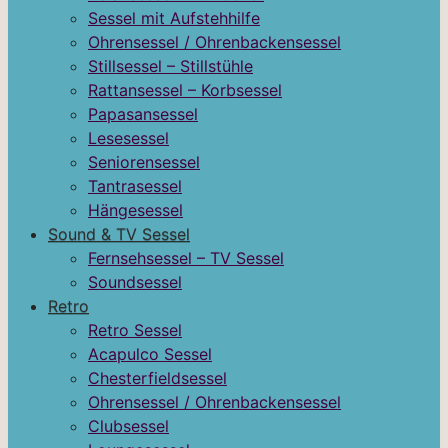
Sessel mit Aufstehhilfe
Ohrensessel / Ohrenbackensessel
Stillsessel – Stillstühle
Rattansessel – Korbsessel
Papasansessel
Lesesessel
Seniorensessel
Tantrasessel
Hängesessel
Sound & TV Sessel
Fernsehsessel – TV Sessel
Soundsessel
Retro
Retro Sessel
Acapulco Sessel
Chesterfieldsessel
Ohrensessel / Ohrenbackensessel
Clubsessel