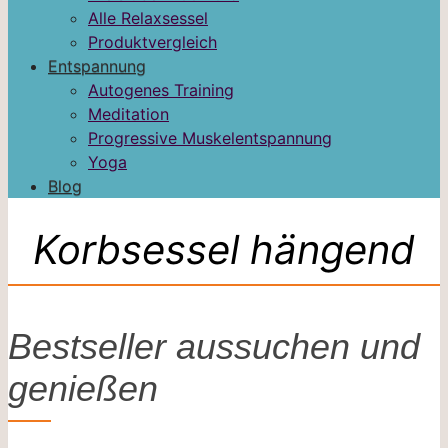
Alle Relaxsessel
Produktvergleich
Entspannung
Autogenes Training
Meditation
Progressive Muskelentspannung
Yoga
Blog
Korbsessel hängend
Bestseller aussuchen und
genießen