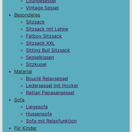
Loungesessel
Vintage Sessel
Besonderes
Sitzsack
Sitzsack mit Lehne
Fatboy Sitzsack
Sitzsack XXL
Sitting Bull Sitzsack
Sesselkissen
Sitzkugel
Material
Bouclé Relaxsessel
Ledersessel mit Hocker
Rattan Papasansessel
Sofa
Liegesofa
Hussensofa
Sofa mit Relaxfunktion
Für Kinder