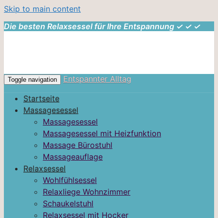
Skip to main content
Die besten Relaxsessel für Ihre Entspannung ✓ ✓ ✓
Entspannter Alltag
Toggle navigation
Startseite
Massagesessel
Massagesessel
Massagesessel mit Heizfunktion
Massage Bürostuhl
Massageauflage
Relaxsessel
Wohlfühlsessel
Relaxliege Wohnzimmer
Schaukelstuhl
Relaxsessel mit Hocker