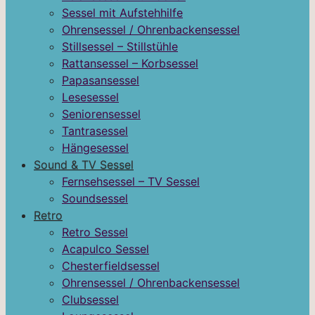
Sessel mit Aufstehhilfe
Ohrensessel / Ohrenbackensessel
Stillsessel – Stillstühle
Rattansessel – Korbsessel
Papasansessel
Lesesessel
Seniorensessel
Tantrasessel
Hängesessel
Sound & TV Sessel
Fernsehsessel – TV Sessel
Soundsessel
Retro
Retro Sessel
Acapulco Sessel
Chesterfieldsessel
Ohrensessel / Ohrenbackensessel
Clubsessel