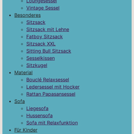
Loungesessel
Vintage Sessel
Besonderes
Sitzsack
Sitzsack mit Lehne
Fatboy Sitzsack
Sitzsack XXL
Sitting Bull Sitzsack
Sesselkissen
Sitzkugel
Material
Bouclé Relaxsessel
Ledersessel mit Hocker
Rattan Papasansessel
Sofa
Liegesofa
Hussensofa
Sofa mit Relaxfunktion
Für Kinder