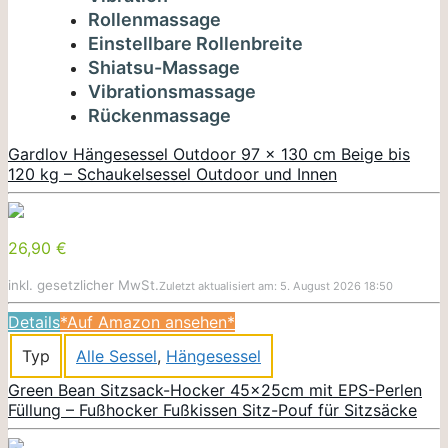
Rollenmassage
Einstellbare Rollenbreite
Shiatsu-Massage
Vibrationsmassage
Rückenmassage
Gardlov Hängesessel Outdoor 97 x 130 cm Beige bis
120 kg – Schaukelsessel Outdoor und Innen
26,90 €
inkl. gesetzlicher MwSt.
Zuletzt aktualisiert am: 5. August 2026 18:50
Details
*Auf Amazon ansehen*
Typ
Alle Sessel
,
Hängesessel
Green Bean Sitzsack-Hocker 45x25cm mit EPS-Perlen
Füllung – Fußhocker Fußkissen Sitz-Pouf für Sitzsäcke