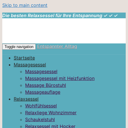
Skip to main content
Die besten Relaxsessel für Ihre Entspannung ✓ ✓ ✓
Entspannter Alltag
Toggle navigation
Startseite
Massagesessel
Massagesessel
Massagesessel mit Heizfunktion
Massage Bürostuhl
Massageauflage
Relaxsessel
Wohlfühlsessel
Relaxliege Wohnzimmer
Schaukelstuhl
Relaxsessel mit Hocker