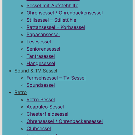
Sessel mit Aufstehhilfe
Ohrensessel / Ohrenbackensessel
Stillsessel – Stillstühle
Rattansessel – Korbsessel
Papasansessel
Lesesessel
Seniorensessel
Tantrasessel
Hängesessel
Sound & TV Sessel
Fernsehsessel – TV Sessel
Soundsessel
Retro
Retro Sessel
Acapulco Sessel
Chesterfieldsessel
Ohrensessel / Ohrenbackensessel
Clubsessel