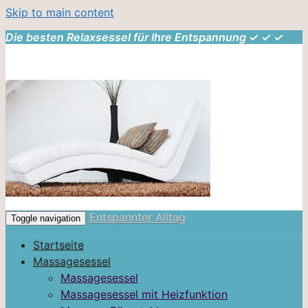
Skip to main content
Die besten Relaxsessel für Ihre Entspannung ✓ ✓ ✓
Entspannter Alltag
Toggle navigation
Startseite
Massagesessel
Massagesessel
Massagesessel mit Heizfunktion