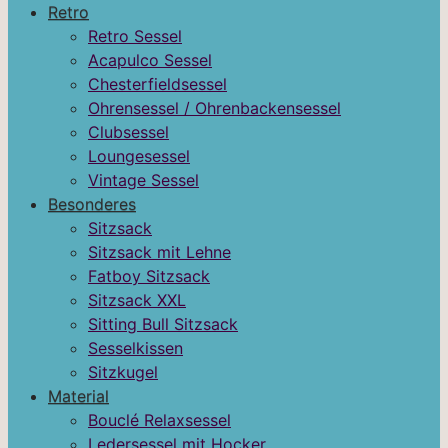
Retro
Retro Sessel
Acapulco Sessel
Chesterfieldsessel
Ohrensessel / Ohrenbackensessel
Clubsessel
Loungesessel
Vintage Sessel
Besonderes
Sitzsack
Sitzsack mit Lehne
Fatboy Sitzsack
Sitzsack XXL
Sitting Bull Sitzsack
Sesselkissen
Sitzkugel
Material
Bouclé Relaxsessel
Ledersessel mit Hocker