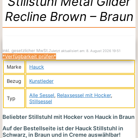
Stillstuhl Metal Glider
Recline Brown – Braun
inkl. gesetzlicher MwSt.
Zuletzt aktualisiert am: 8. August 2026 19:51
*Verfügbarkeit prüfen*
Marke
Hauck
Bezug
Kunstleder
Alle Sessel
,
Relaxsessel mit Hocker
,
Typ
Stillsessel
Beliebter Stillstuhl mit Hocker von Hauck in Braun
Auf der Bestellseite ist der Hauck Stillstuhl in
Schwarz, in Braun und in Creme auswählbar!