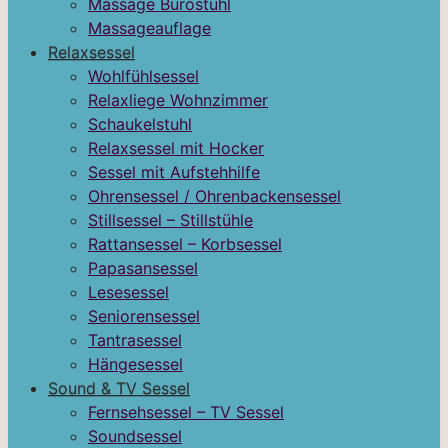
Massage Bürostuhl
Massageauflage
Relaxsessel
Wohlfühlsessel
Relaxliege Wohnzimmer
Schaukelstuhl
Relaxsessel mit Hocker
Sessel mit Aufstehhilfe
Ohrensessel / Ohrenbackensessel
Stillsessel – Stillstühle
Rattansessel – Korbsessel
Papasansessel
Lesesessel
Seniorensessel
Tantrasessel
Hängesessel
Sound & TV Sessel
Fernsehsessel – TV Sessel
Soundsessel